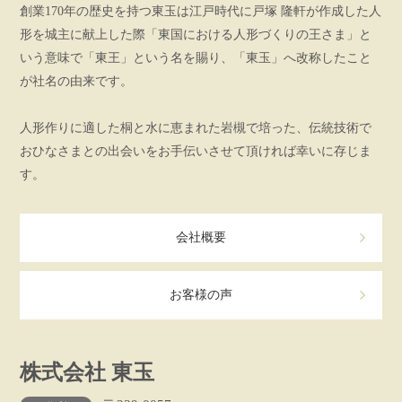
創業170年の歴史を持つ東玉は江戸時代に戸塚 隆軒が作成した人
形を城主に献上した際「東国における人形づくりの王さま」と
いう意味で「東王」という名を賜り、「東玉」へ改称したこと
が社名の由来です。
人形作りに適した桐と水に恵まれた岩槻で培った、伝統技術で
おひなさまとの出会いをお手伝いさせて頂ければ幸いに存じま
す。
会社概要
お客様の声
株式会社 東玉