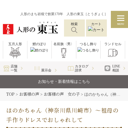
人形のまち岩槻で創業170年 人形の東玉［とうぎょく］
検索
カート
MENU
五月人形
鯉のぼり
名前旗〈男〉
つるし飾り
ランドセル
店舗
カタログ
LINE
一覧
展示会
請求
相談
お知らせ・新着情報はこちら
TOP
お客様の声
お客様の声 女の子
>
>
>
ほのかちゃん（神奈川県川崎市）〜祖母の手作りドレスでおしゃれして
ほのかちゃん（神奈川県川崎市）〜祖母の
手作りドレスでおしゃれして