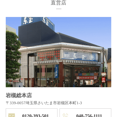
直営店
岩槻総本店
〒339-0057
埼玉県さいたま市岩槻区本町1-3
0120-393-501
048-756-1111