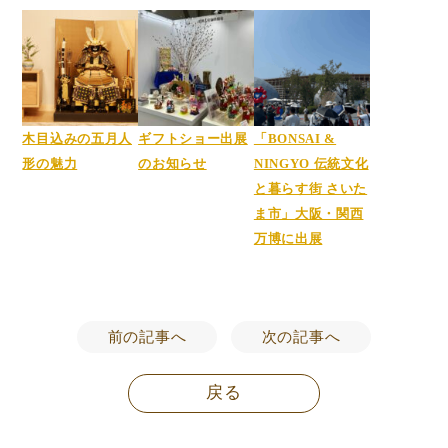
木目込みの五月人
ギフトショー出展
「BONSAI &
形の魅力
のお知らせ
NINGYO 伝統文化
と暮らす街 さいた
ま市」大阪・関西
万博に出展
前の記事へ
次の記事へ
戻る