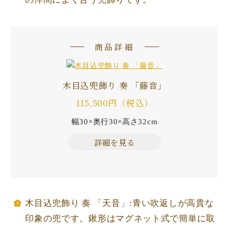
商品詳細
木目込兜飾り 奏 「藤音」
115,500円（税込）
幅30×奥行30×高さ32cm
詳細を見る
木目込兜飾り 奏 「天音」:青い吹返しが高貴な
印象の兜です。鍬形はマグネット式で簡単に取