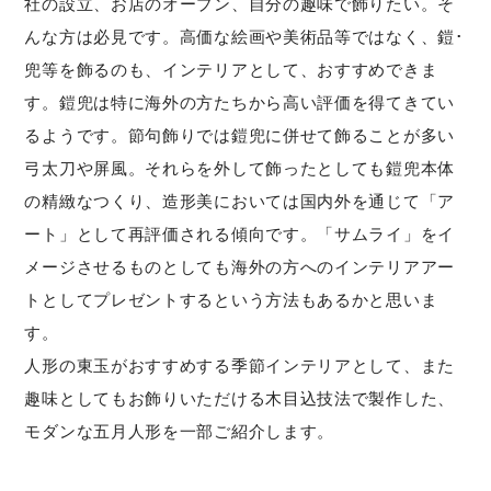
社の設立、お店のオープン、自分の趣味で飾りたい。そ
んな方は必見です。高価な絵画や美術品等ではなく、鎧･
兜等を飾るのも、インテリアとして、おすすめできま
す。鎧兜は特に海外の方たちから高い評価を得てきてい
るようです。節句飾りでは鎧兜に併せて飾ることが多い
弓太刀や屏風。それらを外して飾ったとしても鎧兜本体
の精緻なつくり、造形美においては国内外を通じて「ア
ート」として再評価される傾向です。「サムライ」をイ
メージさせるものとしても海外の方へのインテリアアー
トとしてプレゼントするという方法もあるかと思いま
す。
人形の東玉がおすすめする季節インテリアとして、また
趣味としてもお飾りいただける木目込技法で製作した、
モダンな五月人形を一部ご紹介します。