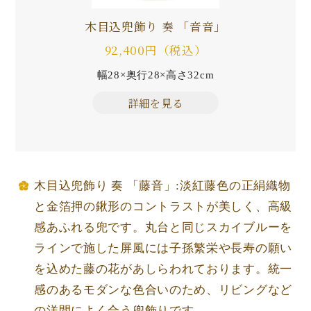
木目込兜飾り 奏 「音音」
92,400円（税込）
幅28×奥行28×高さ32cm
詳細を見る
木目込兜飾り 奏 「藤音」:淡紅藤色の正絹織物
と金箔押の鍬形のコントラストが美しく、高級
感あふれる兜です。丸台と同じスカイブルーを
ラインで施した屏風には子孫繁栄や長寿の願い
を込めた藤の花があしらわれております。統一
感のあるモダンな色合いのため、リビングなど
の洋間によく合う兜飾りです。