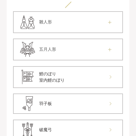
雛人形
五月人形
鯉のぼり
室内鯉のぼり
羽子板
破魔弓