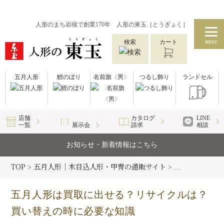
人形のまち岩槻で創業170年 人形の東玉［とうぎょく］
検索
カート
MENU
五月人形
鯉のぼり
名前旗〈男〉
つるし飾り
ランドセル
店舗
カタログ
LINE
一覧
展示会
請求
相談
お知らせ・新着情報はこちら
TOP
五月人形｜木目込人形・甲冑の通販サイト
五月人形コラム
>
>
五月人形は買取に出せる？リサイクルは？
買い替えの時に必要な知識