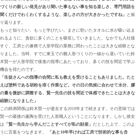
づくりの新しい発見があり聞いた事もない事を知る楽しさ、専門用語を
聞くだけでわくわくするような、楽しさの方が大きかったですね」
と振
り返ります。
もっと知りたい、もっと学びたい。まさに乾いたタオルに水が吸い込ま
れるように、貪欲に多くのことを吸収していきました。なかでも入社後
すぐ、工房との兼務で人形学院の業務に関わったことは大きな経験とな
りました。当時、すでに東玉での雛人形づくりの一線から退いていた鈴
木賢一が人形学院で後進の指導にあたっており、多くの技を間近で学ぶ
機会を得たのです。
「生徒さんへの指導の合間に私も教えを受けることもありました。たと
えば塗料である胡粉を溶く作業など。その日の気候に合わせて水分、膠
の量を微妙に調整する、賢一先生の技を間近で体感できたことは大きな
経験になりました」
この師弟関係は鈴木賢一が逝去する2010年まで続きます。その意味では
賢一の最後の薫陶を受けた人形職人ということになります。しかし彼女
は
「賢一先生から学んだことすべてが私の財産」
だとした上で、このよ
うに言葉をつなぎます。
「あと10年早ければ工房で技術的な事も含