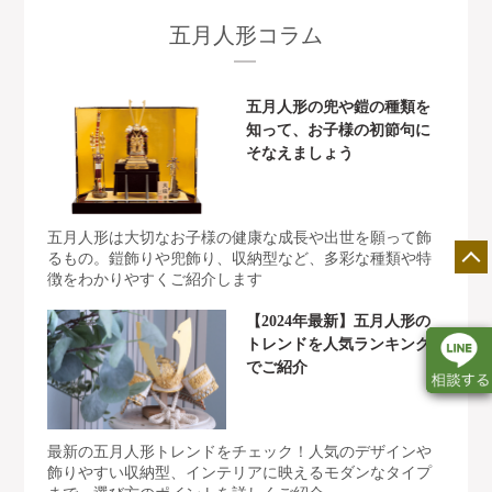
五月人形コラム
五月人形の兜や鎧の種類を
知って、お子様の初節句に
そなえましょう
五月人形は大切なお子様の健康な成長や出世を願って飾
るもの。鎧飾りや兜飾り、収納型など、多彩な種類や特
徴をわかりやすくご紹介します
【2024年最新】五月人形の
トレンドを人気ランキング
でご紹介
最新の五月人形トレンドをチェック！人気のデザインや
店舗一覧
展示会情報
カタログ請求
飾りやすい収納型、インテリアに映えるモダンなタイプ