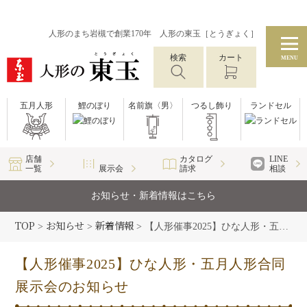
人形のまち岩槻で創業170年 人形の東玉［とうぎょく］
検索
カート
MENU
五月人形
鯉のぼり
名前旗〈男〉
つるし飾り
ランドセル
店舗
カタログ
LINE
一覧
展示会
請求
相談
お知らせ・新着情報はこちら
TOP
お知らせ
新着情報
>
>
>
【人形催事2025】ひな人形・五月人形合同展示会のお知らせ
【人形催事2025】ひな人形・五月人形合同
展示会のお知らせ