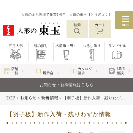
人形のまち岩槻で創業170年 人形の東玉［とうぎょく］
検索
カート
MENU
五月人形
鯉のぼり
名前旗〈男〉
つるし飾り
ランドセル
店舗
カタログ
LINE
一覧
展示会
請求
相談
お知らせ・新着情報はこちら
TOP
お知らせ
新着情報
>
>
>
【羽子板】新作入荷・残りわずか情報
【羽子板】新作入荷・残りわずか情報