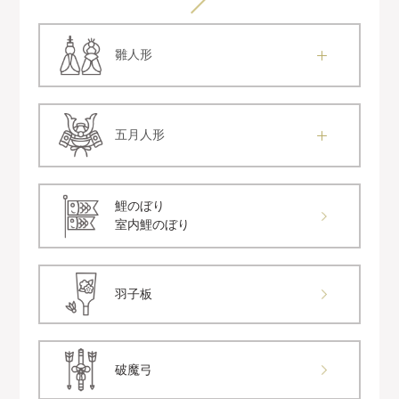
雛人形
五月人形
鯉のぼり
室内鯉のぼり
羽子板
破魔弓