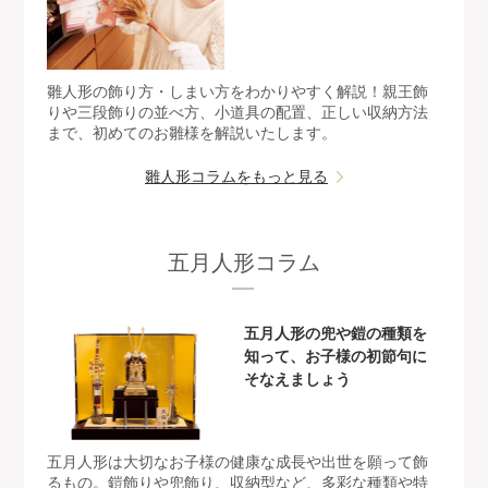
雛人形の飾り方・しまい方をわかりやすく解説！親王飾
りや三段飾りの並べ方、小道具の配置、正しい収納方法
まで、初めてのお雛様を解説いたします。
雛人形コラムをもっと見る
五月人形コラム
五月人形の兜や鎧の種類を
知って、お子様の初節句に
そなえましょう
五月人形は大切なお子様の健康な成長や出世を願って飾
るもの。鎧飾りや兜飾り、収納型など、多彩な種類や特