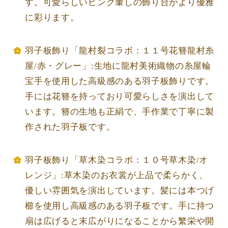
す。可愛らしいピンク暈しの飾り台がより優雅
に彩ります。
羽子板飾り「龍村裂コラボ：１１号花簪龍村糸
屋/赤・グレー」:生地に龍村美術織物の糸屋輪
宝手を使用した高級感のある羽子板飾りです。
手には花簪を持っており可愛らしさを演出して
います。簪の生地も正絹で、手作業で丁寧に製
作された羽子板です。
羽子板飾り「草木染コラボ：１０号草木染/オ
レンジ」:草木染のお衣裳が上品で柔らかく、
優しい雰囲気を演出しています。髪には本つげ
櫛を使用し高級感のある羽子板です。手に持つ
扇は広げると末広がりになることから繁栄や開