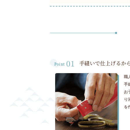
01
手縫いで仕上げるか
Point
職
手
お
り
を