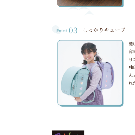
03
しっかりキューブ
Point
縫
容
り
独
ん
れ