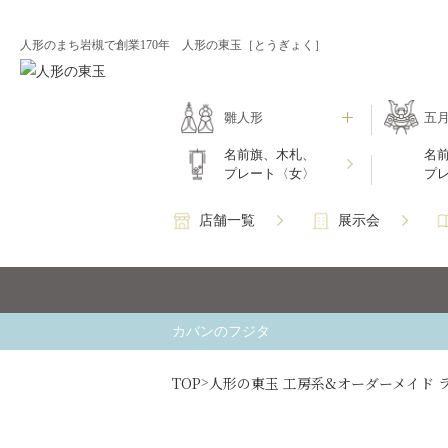
人形のまち岩槻で創業170年 人形の東玉［とうぎょく］
雛人形
五
名前旗、木札、
名
プレート〈女〉
プ
店舗一覧
展示会
カバンのフジタ
TOP
人形の東玉 工房系&オーダーメイド 
>