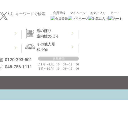
会員登録
マイページ
お気に入り
カート
鯉のぼり
室内鯉のぼり
その他人形
和小物