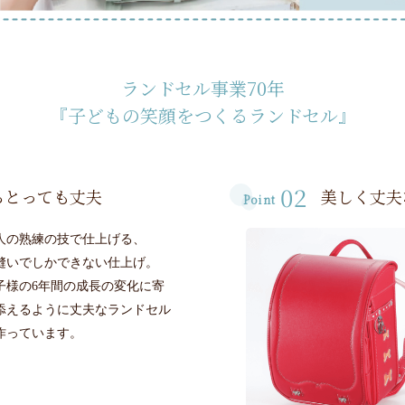
ランドセル事業70年
『子どもの笑顔をつくるランドセル』
02
らとっても丈夫
美しく丈夫
Point
人の熟練の技で仕上げる、
縫いでしかできない仕上げ。
子様の6年間の成長の変化に寄
添えるように丈夫なランドセル
作っています。