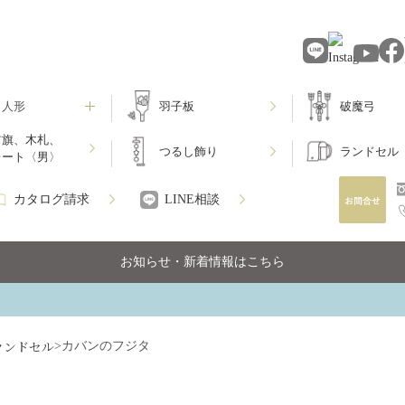
月人形
羽子板
破魔弓
前旗、木札、
つるし飾り
ランドセル
レート〈男〉
カタログ請求
LINE相談
お知らせ・新着情報はこちら
ランドセル
>
カバンのフジタ