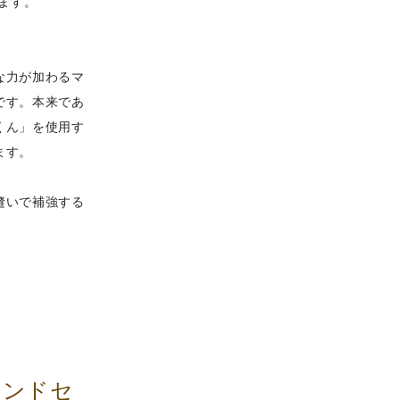
れます。
な力が加わるマ
です。本来であ
くん」を使用す
ます。
縫いで補強する
ランドセ