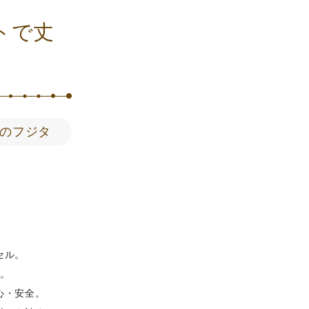
トで丈
のフジタ
。
セル。
。
心・安全。