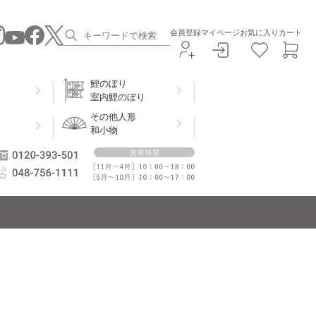
会員登録
マイページ
お気に入り
カート
鯉のぼり
室内鯉のぼり
その他人形
和小物