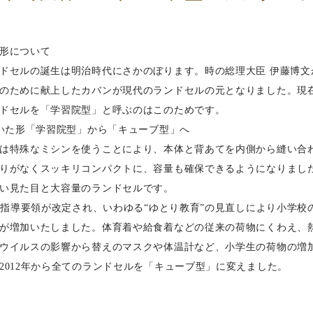
形について
ドセルの誕生は明治時代にさかのぼります。時の総理大臣 伊藤博文
のために献上したカバンが現代のランドセルの元となりました。現
ドセルを「学習院型」と呼ぶのはこのためです。
続いた形「学習院型」から「キューブ型」へ
は特殊なミシンを使うことにより、本体と背あてを内側から縫い合
りがなくスッキリコンパクトに、容量も確保できるようになりまし
い見た目と大容量のランドセルです。
学習指導要領が改定され、いわゆる“ゆとり教育”の見直しにより小学校
が増加いたしました。体育着や給食着などの従来の荷物にくわえ、
ウイルスの影響から替えのマスクや体温計など、小学生の荷物の増
2012年から全てのランドセルを「キューブ型」に変えました。