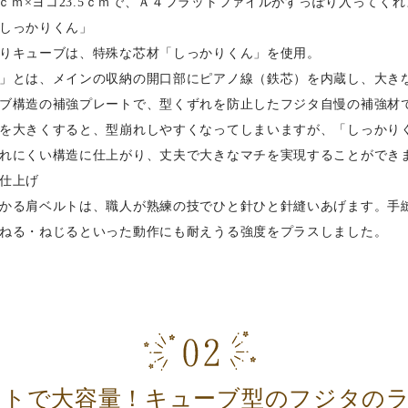
.5ｃｍ×ヨコ23.5ｃｍで、Ａ４フラットファイルがすっぽり入ってく
しっかりくん」
りキューブは、特殊な芯材「しっかりくん」を使用。
」とは、メインの収納の開口部にピアノ線（鉄芯）を内蔵し、大き
ブ構造の補強プレートで、型くずれを防止したフジタ自慢の補強材
を大きくすると、型崩れしやすくなってしまいますが、「しっかり
れにくい構造に仕上がり、丈夫で大きなマチを実現することができ
仕上げ
かる肩ベルトは、職人が熟練の技でひと針ひと針縫いあげます。手
ねる・ねじるといった動作にも耐えうる強度をプラスしました。
クトで大容量！キューブ型のフジタの