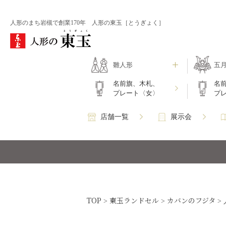
人形のまち岩槻で創業170年 人形の東玉［とうぎょく］
雛人形
五
名前旗、木札、
名
プレート〈女〉
プ
店舗一覧
展示会
TOP
東玉ランドセル
カバンのフジタ
>
>
>