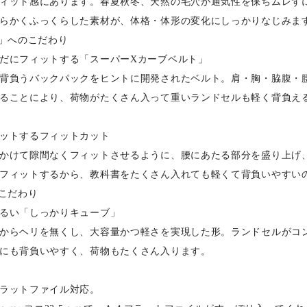
ィット感にあります。春夏秋冬、天然の毛穴が通気性を保ちムレず
らかくふっくらした素材が、体格・体形の変化にしっかりなじみま
地」へのこだわり
だにフィットする「スーパーXカーブベルト」
背負うバックパックをヒントに開発されたベルト。肩・胸・脇腹・
ることにより、荷物がたくさん入って重いランドセルも軽く背負え
ットするフィットカット
かけて隙間なくフィットさせるように、腰にあたる部分を盛り上げ
フィットするから、教科書をたくさん入れても軽くて背負いやすい
のこだわり
るい「しっかりキューブ」
からヘリを無くし、大容量かつ軽さを実現した形。ランドセルがコ
にも背負いやすく、荷物もたくさん入ります。
ラットファイル対応。