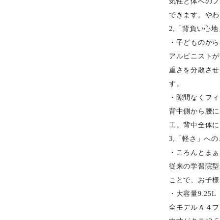
気性と体へのフ
できます。やわ
2,「背負い心
・子どものから
アルピニストが
重さを分散させ
す。
・隙間なくフィ
背中側から腰に
工。背中全体に
3,「軽さ」へ
・ころんとまぁ
従来の学習院型
ことで、お子様
・大容量9.25L
全モデルＡ４フ