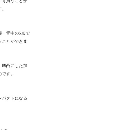
に背負うことが
す。
腰・背中の5点で
ることができま
、凹凸にした加
のです。
ンパクトになる