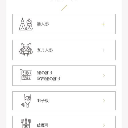
雛人形
五月人形
鯉のぼり
室内鯉のぼり
羽子板
破魔弓