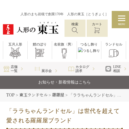
人形のまち岩槻で創業170年 人形の東玉［とうぎょく］
検索
カート
MENU
五月人形
鯉のぼり
名前旗〈男〉
つるし飾り
ランドセル
店舗
カタログ
LINE
一覧
展示会
請求
相談
お知らせ・新着情報はこちら
TOP
東玉ランドセル
羅羅屋
>
>
>
「ララちゃんランドセル」は世代を超えて愛される羅羅屋ブランド
「ララちゃんランドセル」は世代を超えて
愛される羅羅屋ブランド