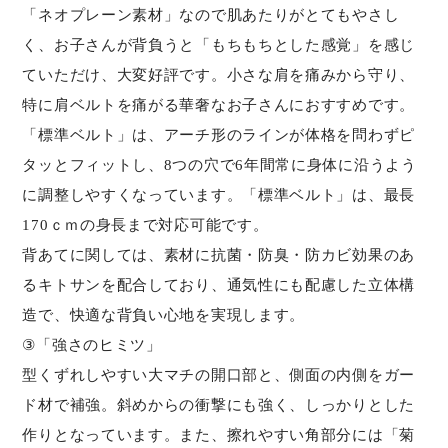
「ネオプレーン素材」なので肌あたりがとてもやさし
く、お子さんが背負うと「もちもちとした感覚」を感じ
ていただけ、大変好評です。小さな肩を痛みから守り、
特に肩ベルトを痛がる華奢なお子さんにおすすめです。
「標準ベルト」は、アーチ形のラインが体格を問わずピ
タッとフィットし、8つの穴で6年間常に身体に沿うよう
に調整しやすくなっています。「標準ベルト」は、最長
170ｃｍの身長まで対応可能です。
背あてに関しては、素材に抗菌・防臭・防カビ効果のあ
るキトサンを配合しており、通気性にも配慮した立体構
造で、快適な背負い心地を実現します。
③「強さのヒミツ」
型くずれしやすい大マチの開口部と、側面の内側をガー
ド材で補強。斜めからの衝撃にも強く、しっかりとした
作りとなっています。また、擦れやすい角部分には「菊