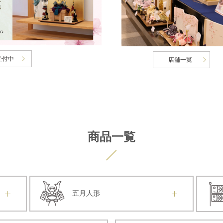
受付中
店舗一覧
商品一覧
五月人形