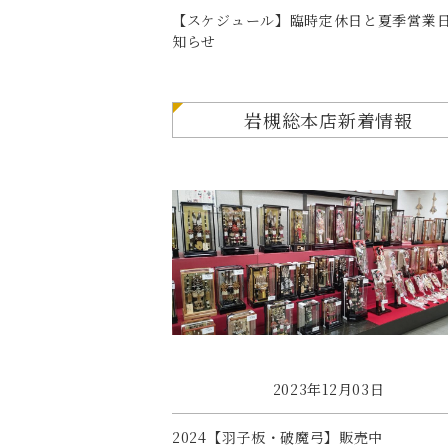
【スケジュール】臨時定休日と夏季営業
知らせ
岩槻総本店新着情報
2023年12月03日
2024【羽子板・破魔弓】販売中