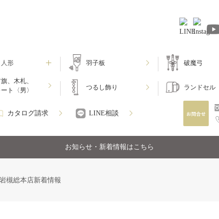
月人形
羽子板
破魔弓
前旗、木札、
つるし飾り
ランドセル
レート〈男〉
カタログ請求
LINE相談
お知らせ・新着情報はこちら
岩槻総本店新着情報