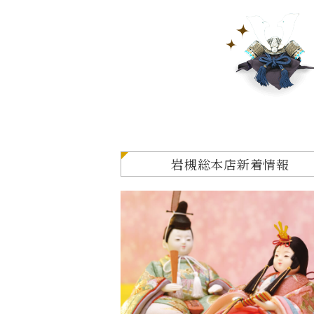
岩槻総本店新着情報