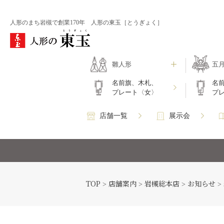
人形のまち岩槻で創業170年 人形の東玉［とうぎょく］
雛人形
五
名前旗、木札、
名
プレート〈女〉
プ
店舗一覧
展示会
TOP
店舗案内
岩槻総本店
お知らせ
>
>
>
>