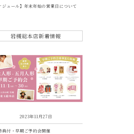
ケジュール】年末年始の営業日について
岩槻総本店新着情報
2023年11月27日
特典付・早期ご予約会開催