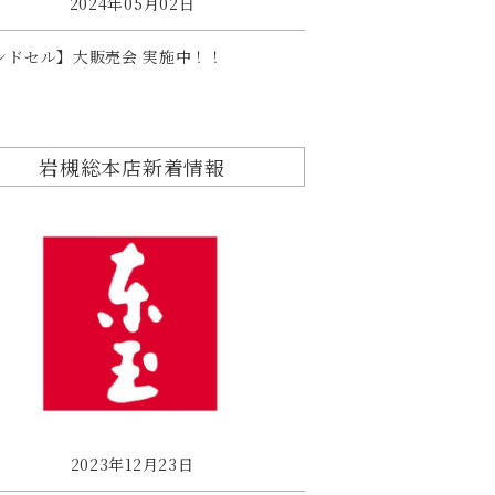
2024年05月02日
ンドセル】大販売会 実施中！！
岩槻総本店新着情報
2023年12月23日