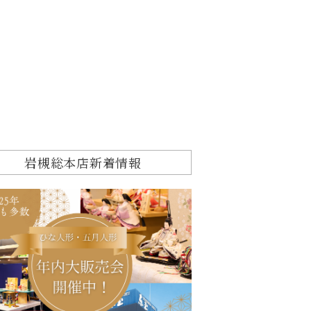
岩槻総本店新着情報