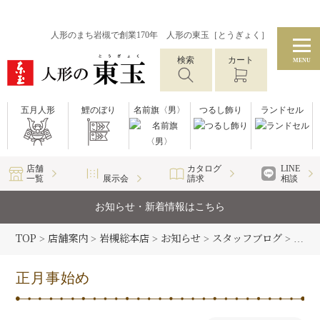
人形のまち岩槻で創業170年 人形の東玉［とうぎょく］
検索
カート
MENU
五月人形
鯉のぼり
名前旗〈男〉
つるし飾り
ランドセル
店舗
カタログ
LINE
一覧
展示会
請求
相談
お知らせ・新着情報はこちら
TOP
店舗案内
岩槻総本店
お知らせ
スタッフブログ
>
>
>
>
>
正月
正月事始め