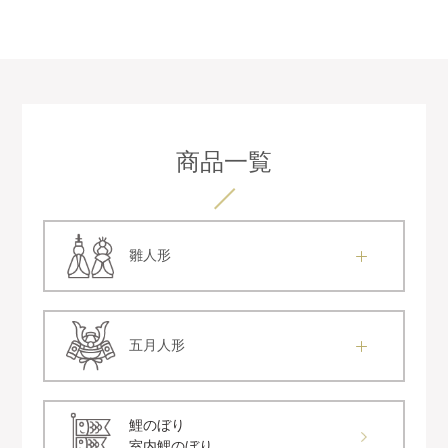
商品一覧
雛人形
五月人形
鯉のぼり
室内鯉のぼり