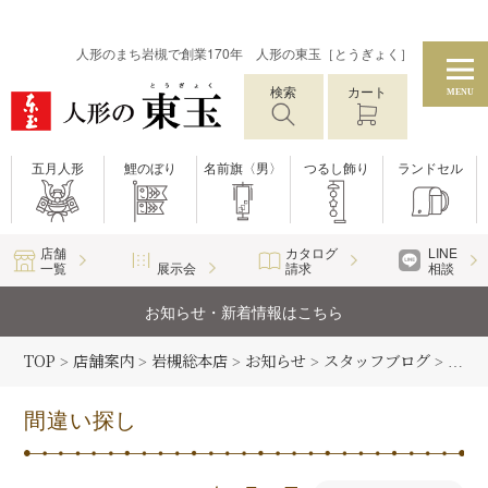
人形のまち岩槻で創業170年 人形の東玉［とうぎょく］
検索
カート
MENU
五月人形
鯉のぼり
名前旗〈男〉
つるし飾り
ランドセル
店舗
カタログ
LINE
一覧
展示会
請求
相談
お知らせ・新着情報はこちら
TOP
店舗案内
岩槻総本店
お知らせ
スタッフブログ
>
>
>
>
>
間違
間違い探し