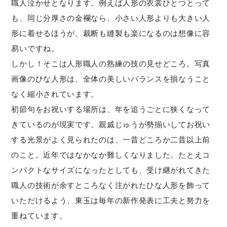
職人泣かせとなります。例えば人形の衣裳ひとつとって
も、同じ分厚さの金襴なら、小さい人形よりも大きい人
形に着せるほうが、裁断も縫製も楽になるのは想像に容
易いですね。
しかし！そこは人形職人の熟練の技の見せどころ。写真
画像のひな人形は、全体の美しいバランスを損なうこと
なく縮小されています。
初節句をお祝いする場所は、年を追うごとに狭くなって
きているのが現実です。親戚じゅうが勢揃いしてお祝い
する光景がよく見られたのは、一昔どころか二昔以上前
のこと。近年ではなかなか難しくなりました。たとえコ
ンパクトなサイズになったとしても、受け継がれてきた
職人の技術が余すところなく注がれたひな人形を飾って
いただけるよう、東玉は毎年の新作発表に工夫と努力を
重ねています。