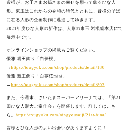
皆様が、お子さまお孫さまの幸せを願って飾るひな人
形。東玉はこれからの令和の時代とともに、皆様のそば
に在る人形の企画制作に邁進してゆきます。
2021年度ひな人形の新作は、人形の東玉 岩槻総本店にて
展示中です。
オンラインショップの掲載もご覧ください。
優雅 親王飾り「白夢桜」
→
https://tougyoku.com/shop/products/detail/180
優雅 親王飾り「白夢桜mini」
→
https://tougyoku.com/shop/products/detail/803
また、今週末、さいたまスーパーアリーナでは、「第21
回ひな人形大ご奉仕会」を開催します。詳しくはこち
ら。
https://tougyoku.com/ningyousaiji/21st-hina/
皆様とひな人形のよい出会いがありますように！