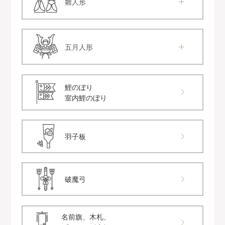
雛人形
五月人形
鯉のぼり
室内鯉のぼり
羽子板
破魔弓
名前旗、木札、