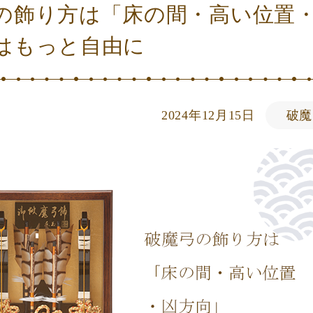
の‌飾‌り‌方‌は‌「床‌の‌間・‌高‌い‌位‌置・
は‌もっ‌と‌自‌由‌に‌
2024年12月15日
破魔