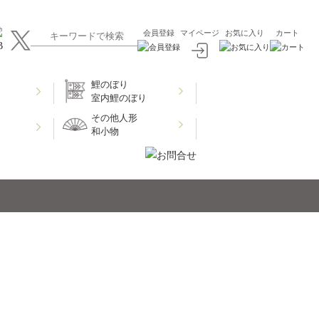
会員登録
マイページ
お気に入り
カート
鯉のぼり
室内鯉のぼり
その他人形
和小物