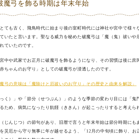
破魔弓を飾る時期は年末年始
とても古く、飛鳥時代に始まり後の室町時代には神社や宮中で様々
ていたと言います。聖なる威力を秘めた破魔弓は「魔（鬼）祓いや
れていたのです。
宮中や武家でお正月に破魔弓を飾るようになり、その習慣は後に庶
赤ちゃんのお守り」としての破魔弓が浸透したのです。
魔弓の意味は「魔除けと厄祓いのお守り」その歴史と由来を解説」
っく）」や「節分（せつぶん）」のような季節の変わり目には「鬼
るため、病気になったり飢饉（ききん）が起こったりすると考えら
（じんじつ）の節句があり、旧暦で言うと年末年始は節分時期にも
を災厄から守り無事に年が越せるよう、「12月の中旬頃に飾り、お