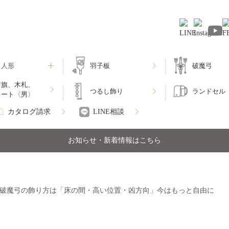
月人形
羽子板
破魔弓
前旗、木札、
つるし飾り
ランドセル
レート〈男〉
カタログ請求
LINE相談
お知らせ・新着情報はこちら
破‌魔‌弓‌の‌飾‌り‌方‌は‌「床‌の‌間・‌高‌い‌位‌置・‌凶‌方‌向」‌今‌は‌もっ‌と‌自‌由‌に‌