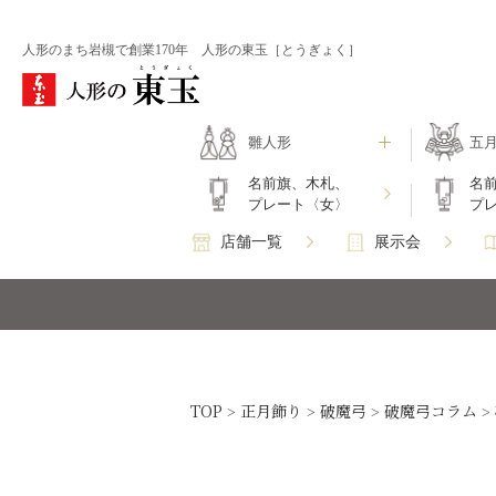
人形のまち岩槻で創業170年 人形の東玉［とうぎょく］
雛人形
五
名前旗、木札、
名
プレート〈女〉
プ
店舗一覧
展示会
TOP
正月飾り
破魔弓
破魔弓コラム
>
>
>
>