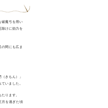
な破魔弓を用い
厄除けに効力を
民の間にも広ま
門（きもん）」
れていました。
あたります。
正月を過ぎた頃