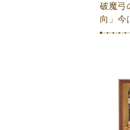
破‌魔‌弓‌
向」‌今‌