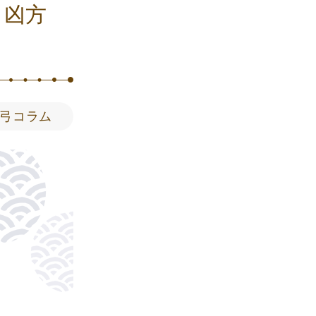
‌凶‌方‌
弓コラム