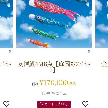
ﾞｾｯ
友禅鯉4M8点【庭園ｽﾀﾝﾄﾞｾｯ
金
ﾄ】
¥
170,000
税込
価格
幅×奥行×高さcm
カートに入れる