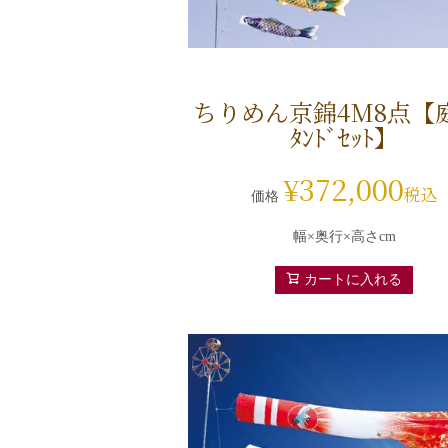
ちりめん京錦4M8点【
ﾀﾝﾄﾞｾｯﾄ】
¥
372,000
税込
価格
幅×奥行×高さcm
カートに入れる