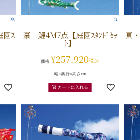
庭園ｽ
豪 鯉4M7点【庭園ｽﾀﾝﾄﾞｾｯ
真・
ﾄ】
¥
257,920
税込
価格
幅×奥行×高さcm
カートに入れる