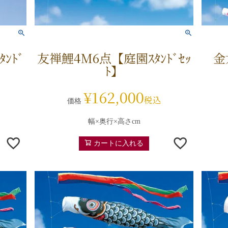
ﾝﾄﾞ
友禅鯉4M6点【庭園ｽﾀﾝﾄﾞｾｯ
金
ﾄ】
¥
162,000
税込
価格
幅×奥行×高さcm
カートに入れる