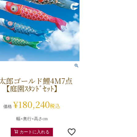
太郎ゴールド鯉4M7点
【庭園ｽﾀﾝﾄﾞｾｯﾄ】
¥
180,240
税込
価格
幅×奥行×高さcm
カートに入れる