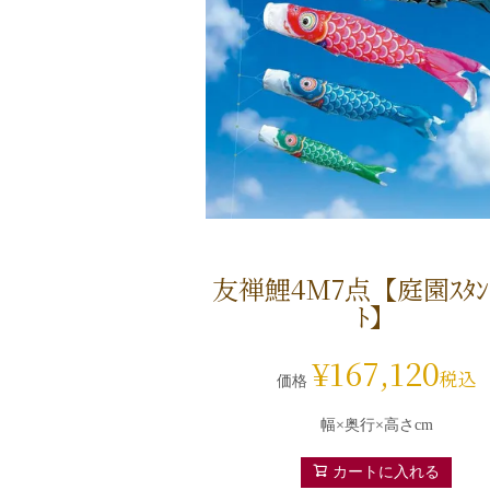
友禅鯉4M7点【庭園ｽﾀﾝﾄ
ﾄ】
¥
167,120
税込
価格
幅×奥行×高さcm
カートに入れる