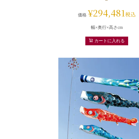
¥
294,481
税込
価格
幅×奥行×高さcm
カートに入れる