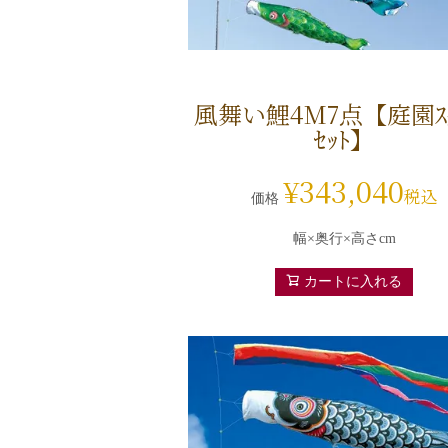
風舞い鯉4M7点【庭園ｽﾀ
ｾｯﾄ】
¥
343,040
税込
価格
幅×奥行×高さcm
カートに入れる