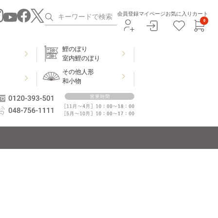
会員登録
マイページ
お気に入り
カート
0
鯉のぼり
室内鯉のぼり
その他人形
和小物