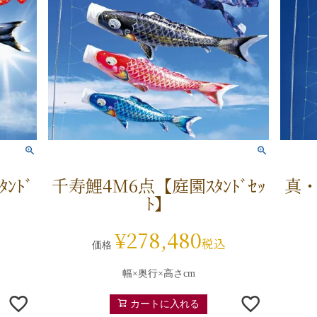
ﾝﾄﾞ
千寿鯉4M6点【庭園ｽﾀﾝﾄﾞｾｯ
真・
ﾄ】
¥
278,480
税込
価格
幅×奥行×高さcm
カートに入れる