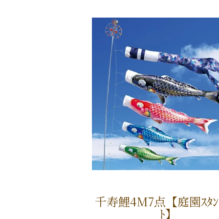
千寿鯉4M7点【庭園ｽﾀﾝﾄ
ﾄ】