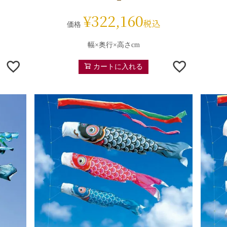
¥
322,160
税込
価格
幅×奥行×高さcm
カートに入れる