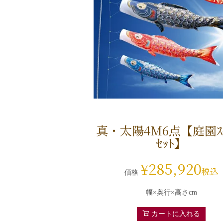
真・太陽4M6点【庭園ｽﾀ
ｾｯﾄ】
¥
285,920
税込
価格
幅×奥行×高さcm
カートに入れる