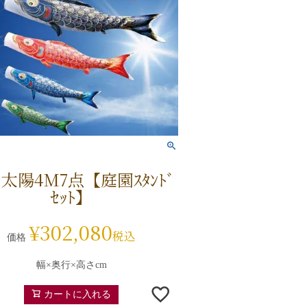
太陽4M7点【庭園ｽﾀﾝﾄﾞ
ｾｯﾄ】
¥
302,080
税込
価格
幅×奥行×高さcm
カートに入れる