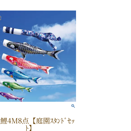
鯉4M8点【庭園ｽﾀﾝﾄﾞｾｯ
ﾄ】