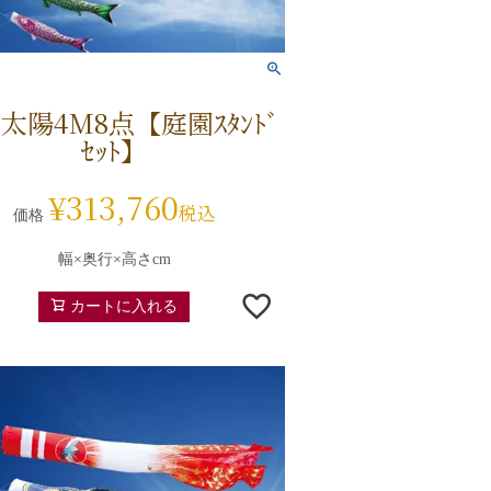
太陽4M8点【庭園ｽﾀﾝﾄﾞ
ｾｯﾄ】
¥
313,760
税込
価格
幅×奥行×高さcm
カートに入れる