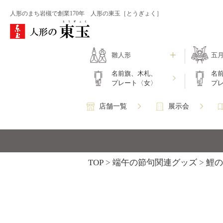
人形のまち岩槻で創業170年 人形の東玉［とうぎょく］
雛人形
五
名前旗、木札、
名
プレート〈女〉
プ
店舗一覧
展示会
TOP
端午の節句関連グッズ
鯉の