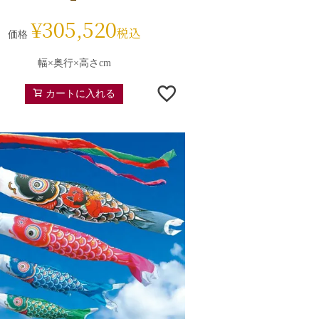
¥
305,520
税込
価格
幅×奥行×高さcm
カートに入れる