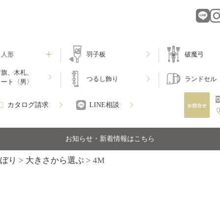
月人形
羽子板
破魔弓
前旗、木札、
つるし飾り
ランドセル
レート〈男〉
カタログ請求
LINE相談
お知らせ・新着情報はこちら
ぼり
大きさから選ぶ
4M