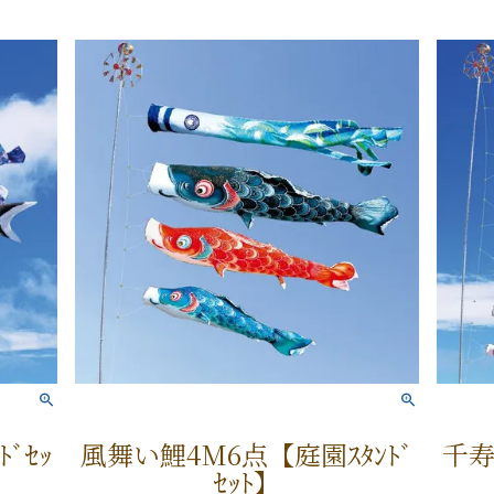
ﾞｾｯ
風舞い鯉4M6点【庭園ｽﾀﾝﾄﾞ
千寿
ｾｯﾄ】