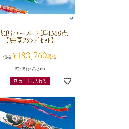
太郎ゴールド鯉4M8点
【庭園ｽﾀﾝﾄﾞｾｯﾄ】
¥
183,760
税込
価格
幅×奥行×高さcm
カートに入れる