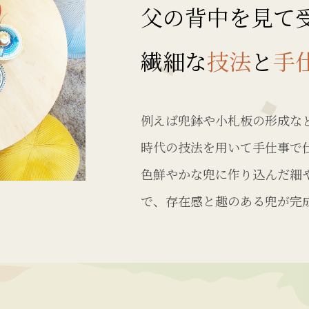
父の背中を見て
繊細な
技法
と
手
例えば兜鉢や小札板の形成な
時代の技法を用いて手仕事で
色鮮やかな兜に作り込んだ細
で、存在感と趣のある兜が完