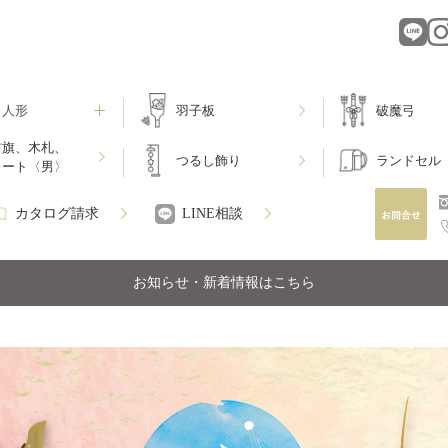
月人形
羽子板
破魔弓
前旗、木札、
つるし飾り
ランドセル
レート〈男〉
カタログ請求
LINE相談
お知らせ・新着情報はこちら