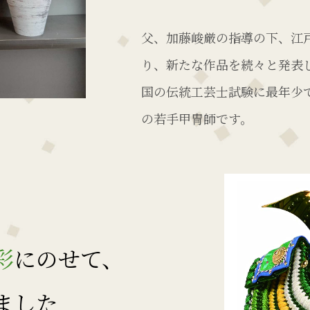
父、加藤峻厳の指導の下、江
り、新たな作品を続々と発表
国の伝統工芸士試験に最年少
の若手甲冑師です。
彩
にのせて、
ました