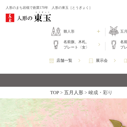
人形のまち岩槻で創業170年 人形の東玉［とうぎょく］
雛人形
五
名前旗、木札、
名
プレート〈女〉
プ
店舗一覧
展示会
TOP
五月人形
峻成・彩り