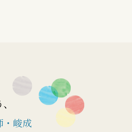
う、
師・峻成