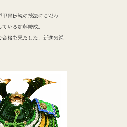
戸甲冑伝統の技法にこだわ
している加藤峻成。
で合格を果たした、新進気鋭