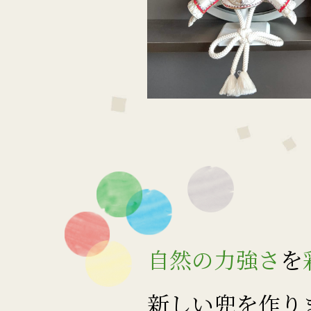
自然の力強さ
を
新しい兜を作り