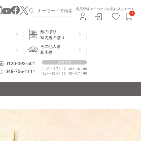
会員登録
マイページ
お気に入り
カート
0
鯉のぼり
室内鯉のぼり
その他人形
和小物