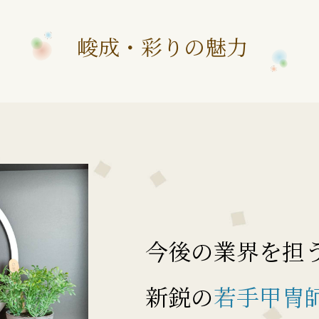
峻成・彩りの魅力
今後の業界を担
新鋭の
若手甲冑