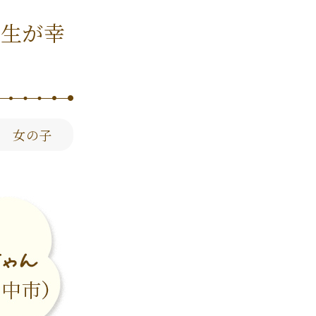
人生が幸
 女の子