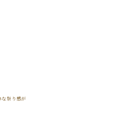
ひな祭り感が