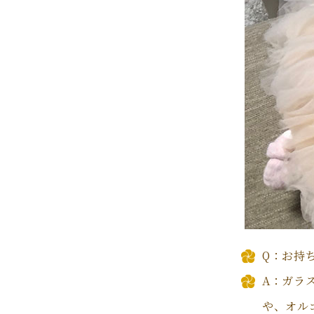
Q：お持
A：ガラ
や、オル