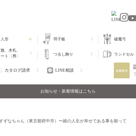
月人形
羽子板
破魔弓
前旗、木札、
つるし飾り
ランドセル
レート〈男〉
カタログ請求
LINE相談
お知らせ・新着情報はこちら
すずなちゃん（東京都府中市）〜娘の人生が幸せである事を願って