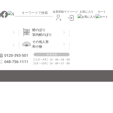
会員登録
マイページ
お気に入り
カート
鯉のぼり
室内鯉のぼり
その他人形
和小物