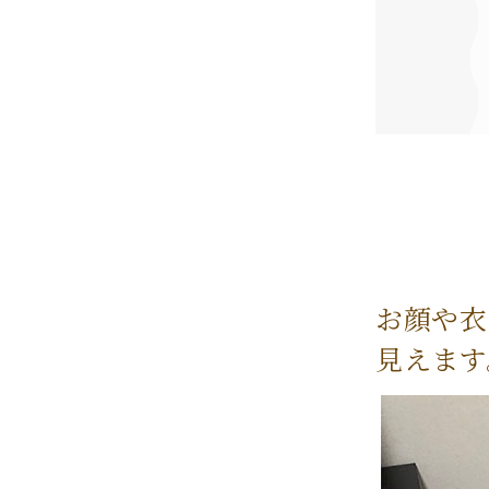
お顔や衣
見えます