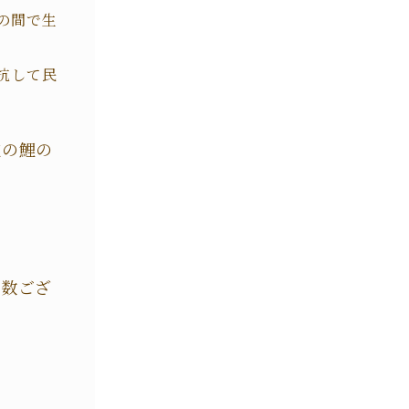
の間で生
抗して民
在の鯉の
多数ござ