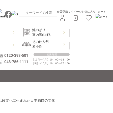
会員登録
マイページ
お気に入り
カート
鯉のぼり
室内鯉のぼり
その他人形
和小物
と庶民文化に生まれた日本独自の文化