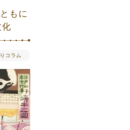
とともに
文化
りコラム