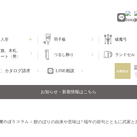
月人形
羽子板
破魔弓
前旗、木札、
つるし飾り
ランドセル
レート〈男〉
カタログ請求
LINE相談
お知らせ・新着情報はこちら
鯉のぼりコラム
>
鯉のぼりの由来や意味は? 端午の節句とともに武家