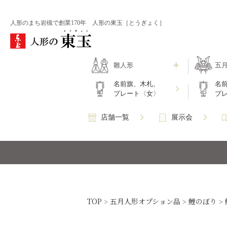
人形のまち岩槻で創業170年 人形の東玉［とうぎょく］
雛人形
五
名前旗、木札、
名
プレート〈女〉
プ
店舗一覧
展示会
TOP
五月人形オプション品
鯉のぼり
>
>
>