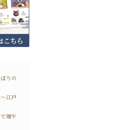
のぼりの
代～江戸
家で端午