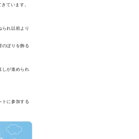
てきています。
。
ねられ以前より
鯉のぼりを飾る
直しが進められ
ントに参加する