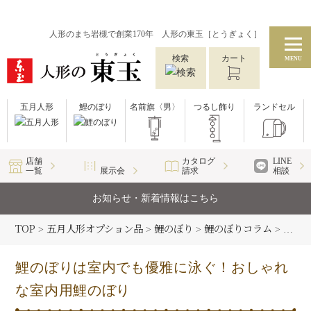
人形のまち岩槻で創業170年 人形の東玉［とうぎょく］
検索
カート
MENU
五月人形
鯉のぼり
名前旗〈男〉
つるし飾り
ランドセル
店舗
カタログ
LINE
一覧
展示会
請求
相談
お知らせ・新着情報はこちら
TOP
五月人形オプション品
鯉のぼり
鯉のぼりコラム
>
>
>
>
鯉の
鯉のぼりは室内でも優雅に泳ぐ！おしゃれ
な室内用鯉のぼり