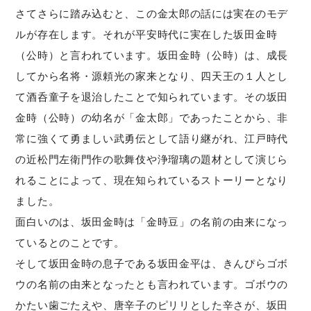
さてさらに踏み込むと、この金太郎の話には実在のモデ
ルが存在します。それが平安時代に実在した坂田金時
（公時）と言われています。坂田金時（公時）は、成長
してから名将・源頼光の家来となり、四天王の１人とし
て酒呑童子を退治したことで知られています。その坂田
金時（公時）の幼名が「金太郎」であったことから、非
常に強くて勇ましい武勇伝として語り継がれ、江戸時代
の近松門左衛門作の歌舞伎や浄瑠璃の題材として演じら
れることによって、現在知られているストーリーとなり
ました。
面白いのは、坂田金時は「金時豆」の名前の由来になっ
ているとのことです。
そして坂田金時の息子である坂田金平は、きんぴらゴボ
ウの名前の由来となったとも言われています。ゴボウの
かたい歯ごたえや、唐辛子のピリリとした辛さが、坂田