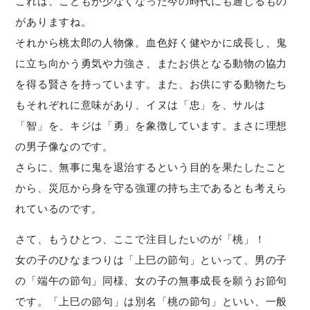
これは、こどもが少なくなった今の時代にも通じるもの
がありますね。
それから桃太郎の人物像。血色好く健やかに成長し、鬼
に立ち向かう勇気や力強さ、またお供となる動物の協力
を得る賢さを持っています。また、お供にする動物たち
もそれぞれに意味があり、イヌは「忠」を、サルは
「智」を、キジは「勇」を象徴しています。まさに理想
の男子像なのです。
さらに、無事に鬼を退治するという目的を果たしたこと
から、災厄から身を守る強運の持ち主であるとも考えら
れているのです。
さて、もうひとつ、ここで注目したいのが「桃」！
女の子のひなまつりは「上巳の節句」といって、男の子
の「端午の節句」同様、女の子の無事成長を願うお節句
です。「上巳の節句」は別名「桃の節句」といい、一般