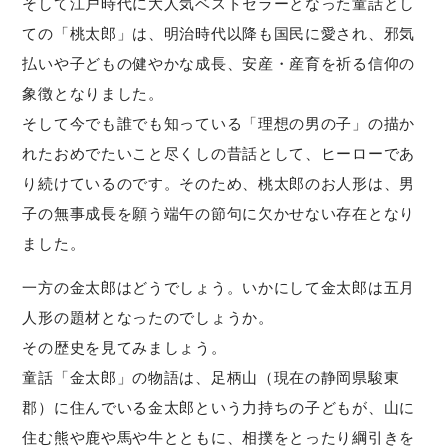
そして江戸時代に大人気ベストセラーとなった童話とし
ての「桃太郎」は、明治時代以降も国民に愛され、邪気
払いや子どもの健やかな成長、安産・産育を祈る信仰の
象徴となりました。
そして今でも誰でも知っている「理想の男の子」の描か
れたおめでたいこと尽くしの昔話として、ヒーローであ
り続けているのです。そのため、桃太郎のお人形は、男
子の無事成長を願う端午の節句に欠かせない存在となり
ました。
一方の金太郎はどうでしょう。いかにして金太郎は五月
人形の題材となったのでしょうか。
その歴史を見てみましょう。
童話「金太郎」の物語は、足柄山（現在の静岡県駿東
郡）に住んでいる金太郎という力持ちの子どもが、山に
住む熊や鹿や馬や牛とともに、相撲をとったり綱引きを