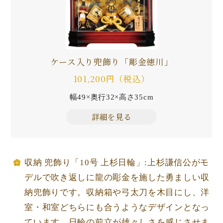
ケース入り兜飾り「彫金徳川」
101,200円（税込）
幅49×奥行32×高さ35cm
詳細を見る
収納 兜飾り「10号 上杉日輪」:上杉謙信公がモ
デルで吹き返しに龍の彫金を施した勇ましい収
納兜飾りです。収納箱や弓太刀を木目にし、洋
室・和室どちらにも合うようなデザインとなっ
ています。日輪の前立が雄々しさを感じさせま