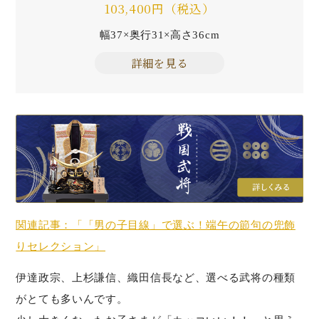
103,400円（税込）
幅37×奥行31×高さ36cm
詳細を見る
関連記事：「「男の子目線」で選ぶ！端午の節句の兜飾
りセレクション」
伊達政宗、上杉謙信、織田信長など、選べる武将の種類
がとても多いんです。