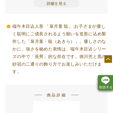
詳細を見る
端午木目込人形 「皐月童 聡」:お子さまが優し
く聡明にご成長されるよう願いを造形に込め製
作した「皐月童・聡（あきら）」。優しさのな
かに、強さを秘めた表情は、端午木目込シリー
ズの中で「長男」的な存在です。徳川兜と黒の
紗冠の二通りの飾り方でお楽しみいただけま
す。
商品詳細
店舗一覧
展示会情報
カタログ請求