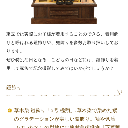
東玉では実際にお子様が着用することのできる、着用飾
りと呼ばれる鎧飾りや、兜飾りを多数お取り扱いしてお
ります。
ぜひ特別な日となる、こどもの日などには、鎧飾りを着
用して家族で記念撮影してみてはいかがでしょうか？
鎧飾り
草木染 鎧飾り「5号 極翔」:草木染で染めた紫
のグラデーションが美しい鎧飾り。袖や佩盾
（はいたて）の裂地には龍村美術織物『五葉華