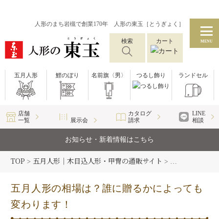
人形のまち岩槻で創業170年 人形の東玉［とうぎょく］
検索
カート
MENU
五月人形
鯉のぼり
名前旗〈男〉
つるし飾り
ランドセル
店舗
カタログ
LINE
一覧
展示会
請求
相談
お知らせ・新着情報はこちら
TOP
五月人形｜木目込人形・甲冑の通販サイト
五月人形コラム
>
>
五月人形の相場は？誰に贈るかによっても
変わります！