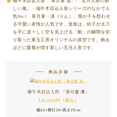
端午木目込人形 「皐月童 凜」:「五月人形の新
しい風」・端午木目込人形シリーズのなかで人
気No.1 皐月童・凜（りん）。我が子を想わせ
る可愛い表情が人気です。造形は、幼子が太刀
を手に凛々しく空を見上げる「動」の瞬間を切
り取った東玉工房オリジナルの原型です。飾る
ほどに愛着が増す新しい五月人形です。
商品詳細
端午木目込人形 「皐月童 凜」
143,000円（税込）
幅42×奥行28×高さ29cm