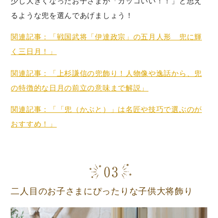
少し大きくなったお子さまが「カッコいい！！」と思え
るような兜を選んであげましょう！
関連記事：「戦国武将「伊達政宗」の五月人形 兜に輝
く三日月！」
関連記事：「上杉謙信の兜飾り！人物像や逸話から、兜
の特徴的な日月の前立の意味まで解説」
関連記事：「「兜（かぶと）」は名匠や技巧で選ぶのが
おすすめ！」
二人目のお子さまにぴったりな子供大将飾り