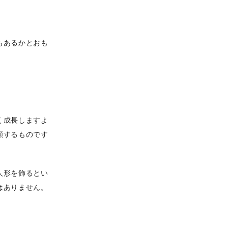
もあるかとおも
く成長しますよ
願するものです
人形を飾るとい
はありません。