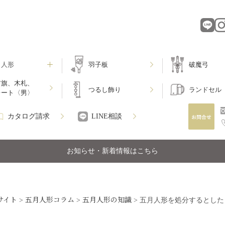
月人形
羽子板
破魔弓
前旗、木札、
つるし飾り
ランドセル
レート〈男〉
カタログ請求
LINE相談
お知らせ・新着情報はこちら
サイト
五月人形コラム
五月人形の知識
>
>
>
五月人形を処分するとした