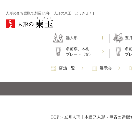
人形のまち岩槻で創業170年 人形の東玉［とうぎょく］
雛人形
五
名前旗、木札、
名
プレート〈女〉
プ
店舗一覧
展示会
TOP
五月人形｜木目込人形・甲冑の通販
>