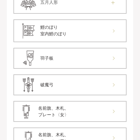
五月人形
鯉のぼり
室内鯉のぼり
羽子板
破魔弓
名前旗、木札、
プレート〈女〉
名前旗、木札、