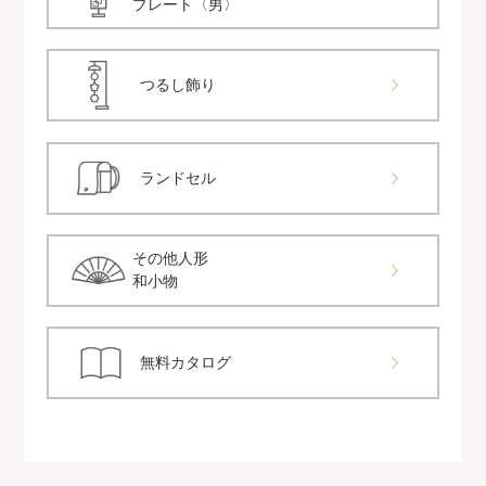
プレート〈男〉
つるし飾り
ランドセル
その他人形
和小物
無料カタログ