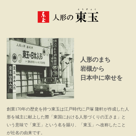
人形のまち
岩槻から
日本中に幸せを
創業170年の歴史を持つ東玉は江戸時代に戸塚 隆軒が作成した人
形を城主に献上した際「東国における人形づくりの王さま」と
いう意味で「東王」という名を賜り、「東玉」へ改称したこと
が社名の由来です。