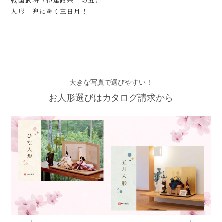
戦国武将「伊達政宗」の五月
人形 兜に輝く三日月！
大きな写真で選びやすい！
お人形選びはカタログ請求から