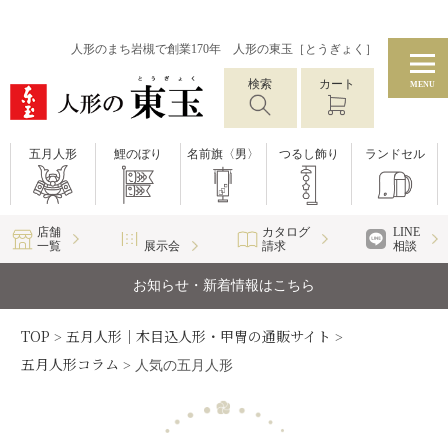
人形のまち岩槻で創業170年 人形の東玉［とうぎょく］
検索
カート
MENU
五月人形
鯉のぼり
名前旗〈男〉
つるし飾り
ランドセル
店舗
カタログ
LINE
一覧
展示会
請求
相談
お知らせ・新着情報はこちら
TOP
五月人形｜木目込人形・甲冑の通販サイト
>
>
五月人形コラム
>
人気の五月人形