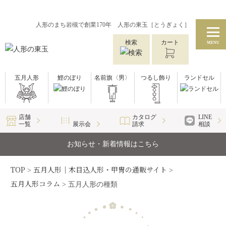
人形のまち岩槻で創業170年 人形の東玉［とうぎょく］
検索
カート
MENU
五月人形
鯉のぼり
名前旗〈男〉
つるし飾り
ランドセル
店舗
カタログ
LINE
一覧
展示会
請求
相談
お知らせ・新着情報はこちら
TOP
五月人形｜木目込人形・甲冑の通販サイト
>
>
五月人形コラム
>
五月人形の種類