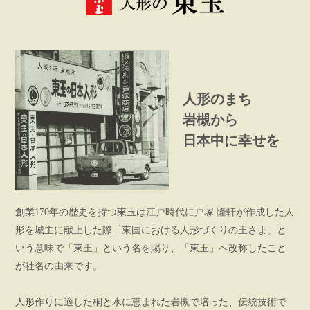
人形のまち
岩槻から
日本中に幸せを
創業170年の歴史を持つ東玉は江戸時代に戸塚 隆軒が作成した人
形を城主に献上した際「東国における人形づくりの王さま」と
いう意味で「東王」という名を賜り、「東玉」へ改称したこと
が社名の由来です。
人形作りに適した桐と水に恵まれた岩槻で培った、伝統技術で