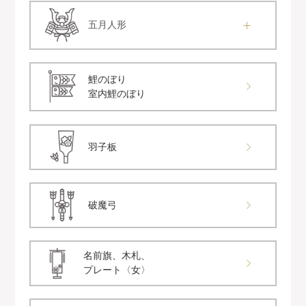
五月人形
鯉のぼり
室内鯉のぼり
羽子板
破魔弓
名前旗、木札、
プレート〈女〉