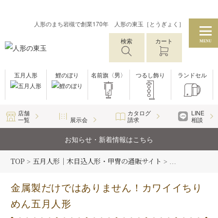
人形のまち岩槻で創業170年 人形の東玉［とうぎょく］
検索
カート
MENU
五月人形
鯉のぼり
名前旗〈男〉
つるし飾り
ランドセル
店舗
カタログ
LINE
一覧
展示会
請求
相談
お知らせ・新着情報はこちら
TOP
五月人形｜木目込人形・甲冑の通販サイト
五月人形コラム
>
>
金属製だけではありません！カワイイちり
めん五月人形