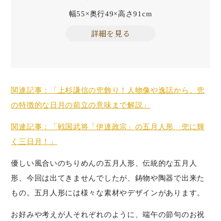
幅55×奥行49×高さ91cm
詳細を見る
関連記事：「上杉謙信の兜飾り！人物像や逸話から、兜
の特徴的な日月の前立の意味まで解説」
関連記事：「戦国武将「伊達政宗」の五月人形 兜に輝
く三日月！」
優しい風合いのちりめんの五月人形、伝統的な五月人
形、今回は出てきませんでしたが、鋳物や陶器で出来た
もの。五月人形には様々な素材やデザインがあります。
お好みや考えが人それぞれのように、端午の節句のお祝