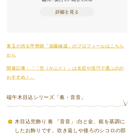
詳細を見る
東玉が誇る甲冑師「加藤峻成」のプロフィールはこちら
から
関連記事：「「兜（かぶと）」は名匠や技巧で選ぶのが
おすすめ！」
端午木目込シリーズ「奏・音音」
木目込兜飾り 奏 「音音」:白と金、銀を基調に
したお飾りです。吹き返しや後ろのシコロの部