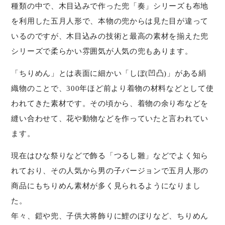
種類の中で、木目込みで作った兜「奏」シリーズも布地
を利用した五月人形で、本物の兜からは見た目が違って
いるのですが、木目込みの技術と最高の素材を揃えた兜
シリーズで柔らかい雰囲気が人気の兜もあります。
「ちりめん」とは表面に細かい「しぼ(凹凸)」がある絹
織物のことで、300年ほど前より着物の材料などとして使
われてきた素材です。その頃から、着物の余り布などを
縫い合わせて、花や動物などを作っていたと言われてい
ます。
現在はひな祭りなどで飾る「つるし雛」などでよく知ら
れており、その人気から男の子バージョンで五月人形の
商品にもちりめん素材が多く見られるようになりまし
た。
年々、鎧や兜、子供大将飾りに鯉のぼりなど、ちりめん