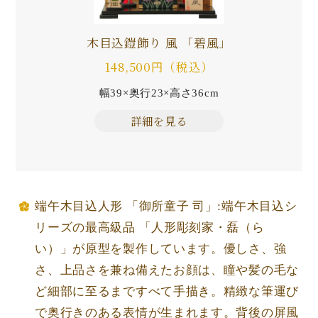
木目込鎧飾り 風 「碧風」
148,500円（税込）
幅39×奥行23×高さ36cm
詳細を見る
端午木目込人形 「御所童子 司」:端午木目込シ
リーズの最高級品 「人形彫刻家・磊（ら
い）」が原型を製作しています。優しさ、強
さ、上品さを兼ね備えたお顔は、瞳や髪の毛な
ど細部に至るまですべて手描き。精緻な筆運び
で奥行きのある表情が生まれます。背後の屏風