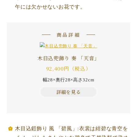
午には欠かせないお花です。
商品詳細
木目込兜飾り 奏 「天音」
92,400円（税込）
幅28×奥行28×高さ32cm
詳細を見る
木目込鎧飾り 風 「碧風」:衣裳は紺碧な青空を