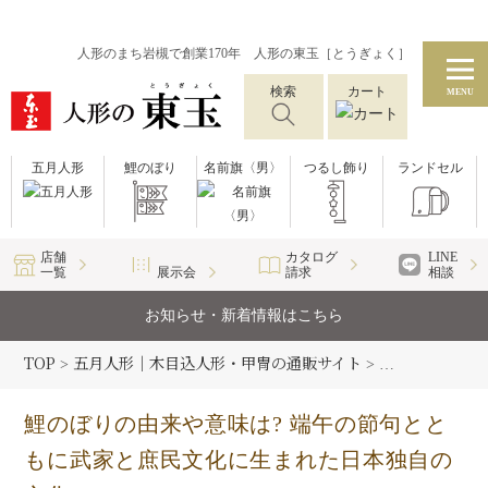
人形のまち岩槻で創業170年 人形の東玉［とうぎょく］
検索
カート
MENU
五月人形
鯉のぼり
名前旗〈男〉
つるし飾り
ランドセル
店舗
カタログ
LINE
一覧
展示会
請求
相談
お知らせ・新着情報はこちら
TOP
五月人形｜木目込人形・甲冑の通販サイト
五月人形コラム
>
>
鯉のぼりの由来や意味は? 端午の節句とと
もに武家と庶民文化に生まれた日本独自の