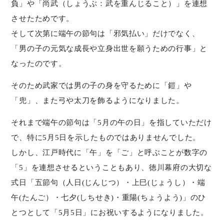
負」や「尚武（しょうぶ：武を重んじること）」を連想
させたためです。
そして次第に端午の節句は「邪気払い」だけでなく、
「男の子の元気な成長や立身出世を願うための行事」と
なったのです。
そのため武家では男の子の身を守るために「鎧」や
「兜」、また弓や太刀を飾るようになりました。
それまで端午の節句は「5月の午の日」を指していただけ
で、特に5月5日を示したものではありませんでした。
しかし、江戸時代に「午」を「ご」と呼ぶことが数字の
「5」を連想させるということもあり、徳川幕府の大切な
式日「五節句（人日(じんじつ）・上巳(じょうし）・端
午(たんご）・七夕(しちせき)・重陽(ちょうよう)」のひ
とつとして「5月5日」にお祝いするようになりました。