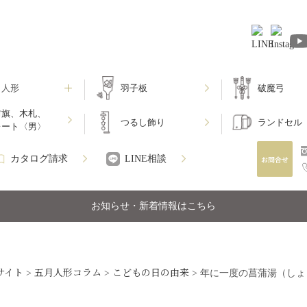
月人形
羽子板
破魔弓
前旗、木札、
つるし飾り
ランドセル
レート〈男〉
カタログ請求
LINE相談
お知らせ・新着情報はこちら
サイト
五月人形コラム
こどもの日の由来
>
>
>
年に一度の菖蒲湯（しょ