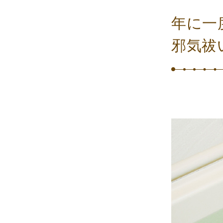
年に一
邪気祓