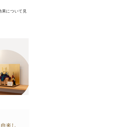
効果について見
に由来し