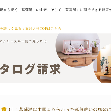
現在も続く「菖蒲湯」の由来、そして「菖蒲湯」に期待できる健康
を詳しく見る：五月人形TOPはこちら
菖蒲湯は中国より伝わった邪気祓いの風習