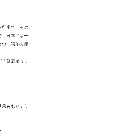
中行事で、その
で、日本には一
とつ「端午の節
が「菖蒲湯（し
。
効果もありそう
？