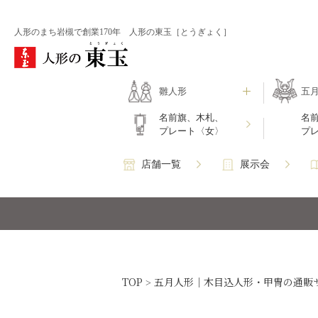
人形のまち岩槻で創業170年 人形の東玉［とうぎょく］
雛人形
五
名前旗、木札、
名
プレート〈女〉
プ
店舗一覧
展示会
TOP
五月人形｜木目込人形・甲冑の通販
>