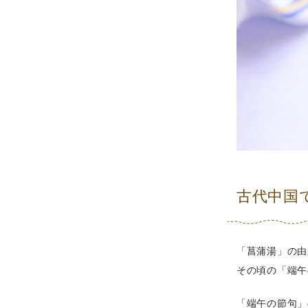
古代中国
「菖蒲湯」の由
その頃の「端午
「端午の節句」