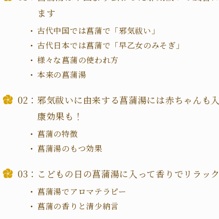
ます
古代中国では菖蒲で「邪気祓い」
古代日本では菖蒲で「早乙女のみそぎ」
様々な菖蒲の使われ方
本来の菖蒲湯
邪気祓いに由来する菖蒲湯には赤ちゃんも
康効果も！
菖蒲の特徴
菖蒲湯のもつ効果
こどもの日の菖蒲湯に入って香りでリラッ
菖蒲湯でアロマテラピー
菖蒲の香りと清少納言