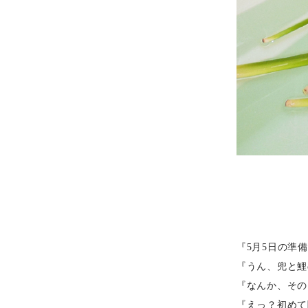
『5月5日の準
『うん、兜と鯉
『なんか、その
『えっ？初めて