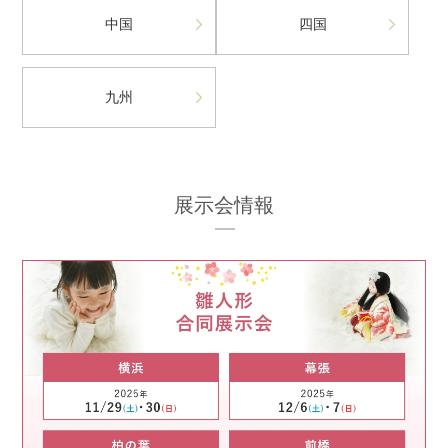
中国
四国
九州
展示会情報