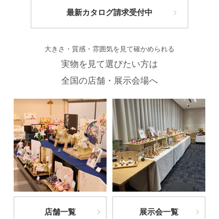
最新カタログ請求受付中
大きさ・質感・雰囲気を見て確かめられる
実物を見て選びたい方は
全国の店舗・展示会場へ
店舗一覧
展示会一覧