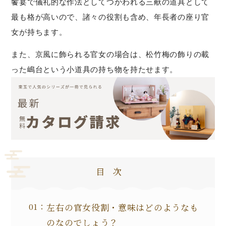
饗宴で儀礼的な作法としてつかわれる三献の道具として
最も格が高いので、諸々の役割も含め、年長者の座り官
女が持ちます。
また、京風に飾られる官女の場合は、松竹梅の飾りの載
った嶋台という小道具の持ち物を持たせます。
目次
左右の官女役割・意味はどのようなも
のなのでしょう？