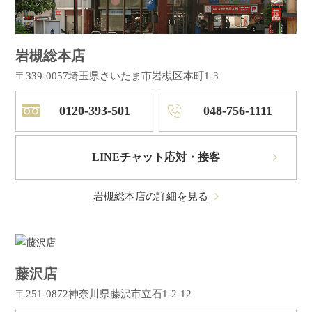
岩槻総本店
〒339-0057
埼玉県さいたま市岩槻区本町1-3
0120-393-501
048-756-1111
LINEチャット応対・接客
岩槻総本店の詳細を見る
藤沢店
〒251-0872
神奈川県藤沢市立石1-2-12