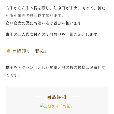
右手から左手へ柄を渡し、注ぎ口が中央に向けて、持た
せる小道具の持ち物で飾ります。
座り官女の盃にお酒を注ぐ役割を担います。
東玉の三人官女付きの３段飾りを一部ご紹介します。
三段飾り「彩花」
格子をアクセントとした屏風と段の桜の模様は刺繍仕立
てです。
商品詳細