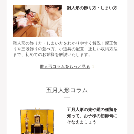
雛人形の飾り方・しまい方
雛人形の飾り方・しまい方をわかりやすく解説！親王飾
りや三段飾りの並べ方、小道具の配置、正しい収納方法
まで、初めてのお雛様を解説いたします。
雛人形コラムをもっと見る
五月人形コラム
五月人形の兜や鎧の種類を
知って、お子様の初節句に
そなえましょう