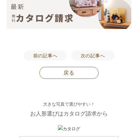
前の記事へ
次の記事へ
戻る
大きな写真で選びやすい！
お人形選びはカタログ請求から