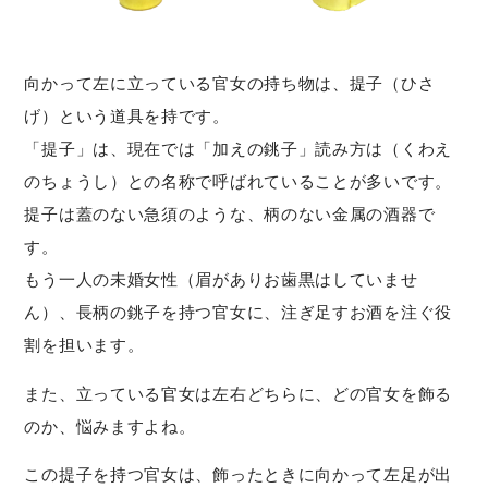
向かって左に立っている官女の持ち物は、提子（ひさ
げ）という道具を持です。
「提子」は、現在では「加えの銚子」読み方は（くわえ
のちょうし）との名称で呼ばれていることが多いです。
提子は蓋のない急須のような、柄のない金属の酒器で
す。
もう一人の未婚女性（眉がありお歯黒はしていませ
ん）、長柄の銚子を持つ官女に、注ぎ足すお酒を注ぐ役
割を担います。
また、立っている官女は左右どちらに、どの官女を飾る
のか、悩みますよね。
この提子を持つ官女は、飾ったときに向かって左足が出