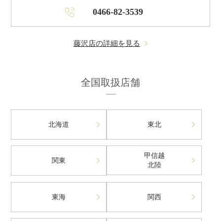
0466-82-3539
藤沢店の詳細を見る
全国取扱店舗
北海道
東北
甲信越
関東
北陸
東海
関西