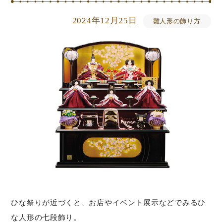
2024年12月25日
雛人形の飾り方
ひな祭りが近づくと、お店やイベント展示などでみるひ
な人形の七段飾り。