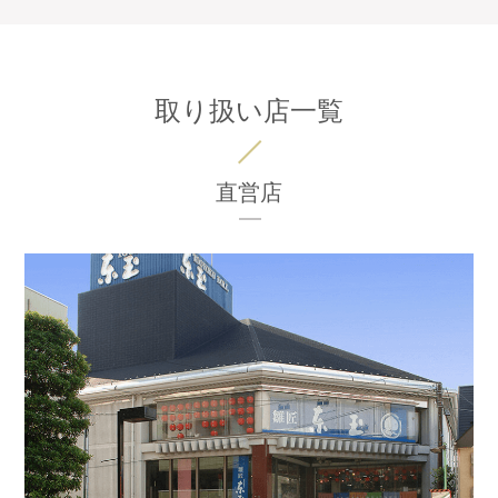
取り扱い店一覧
直営店