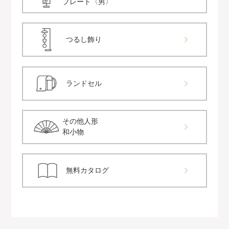
プレート〈男〉
つるし飾り
ランドセル
その他人形
和小物
無料カタログ