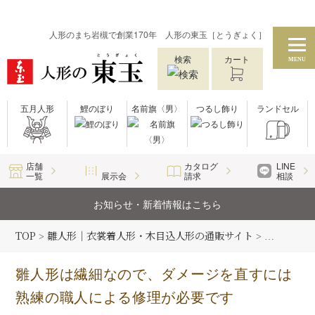
人形のまち岩槻で創業170年 人形の東玉［とうぎょく］
検索
カート
MENU
五月人形
鯉のぼり
名前旗〈男〉
つるし飾り
ランドセル
店舗
カタログ
LINE
一覧
展示会
請求
相談
お知らせ・新着情報はこちら
TOP
雛人形｜衣裳着人形・木目込人形の通販サイト
雛人形コラ
>
>
雛人形は繊細なので、ダメージを直すには
熟練の職人による修理が必要です