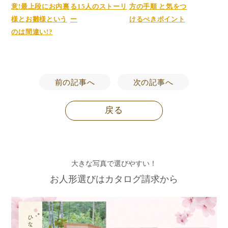
意!最上段にお内裏
る15人のストーリ
方の手順 と気をつ
様とお雛様という
ー
けるべきポイント
のは間違い!?
前の記事へ
次の記事へ
戻る
大きな写真で選びやすい！
お人形選びはカタログ請求から