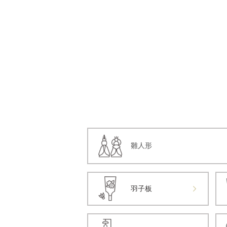
雛人形
羽子板