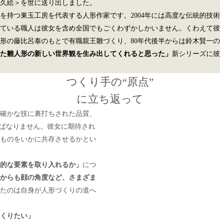
喜久絵＞を世に送り出しました。
術を持つ東玉工房を代表する人形作家です。2004年には高度な伝統的技
ている職人は彼女を含め全国でもごくわずかしかいません。くわえて彼女
人形の藤比呂泰のもとで有職親王雛づくり、80年代後半からは鈴木賢一
た雛人形の新しい世界観を生み出してくれると思った」
新シリーズに彼
つくり手の“原点”
に立ち返って
確かな技に裏打ちされた品質、
ねばなりません。彼女に期待され
ものをいかに共存させるかとい
的な要素を取り入れるか」
につ
からも顔の角度など、さまざま
たのは自身が人形づくりの道へ
くりたい」