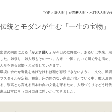
TOP
雛人形｜衣裳着人形・木目込人形の
>
伝統とモダンが生む「一生の宝物」
出雲の阿国による
「かぶき踊り」
が今日の歌舞伎へ。あるいは本来、宗
した。雛祭り、雛人形もその一つ。古来、中国において川で身を清め、
人形を飾る習慣へと定着していきます。
環境に合わせ進化を遂げなければ種が存続できないように、文化、風習
フスタイルが定着、和室、床の間のない家庭が増えていく中、雛人形飾
る、崇高とも言える日本独自の文化を守るため、人形づくりはどう時代
東玉は常にそう自分自身に問いかけてきました。