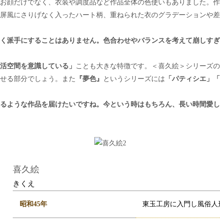
お顔だけでなく、衣装や調度品など作品全体の色使いもありました。作
屏風にさりげなく入ったハート柄、重ねられた衣のグラデーションや差
く派手にすることはありません。色合わせやバランスを考えて崩しすぎ
活空間を意識している」
ことも大きな特徴です。＜喜久絵＞シリーズの
せる部分でしょう。また
『夢色』
というシリーズには
「パティシエ」「
るような作品を届けたいですね。今という時はもちろん、長い時間愛し
喜久絵
きくえ
昭和45年
東玉工房に入門し風俗人