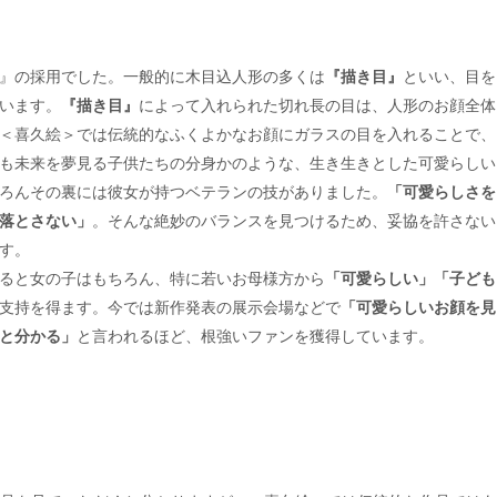
』の採用でした。一般的に木目込人形の多くは
『描き目』
といい、目を
います。
『描き目』
によって入れられた切れ長の目は、人形のお顔全体
＜喜久絵＞では伝統的なふくよかなお顔にガラスの目を入れることで、
も未来を夢見る子供たちの分身かのような、生き生きとした可愛らしい
ろんその裏には彼女が持つベテランの技がありました。
「可愛らしさを
落とさない」
。そんな絶妙のバランスを見つけるため、妥協を許さない
す。
ると女の子はもちろん、特に若いお母様方から
「可愛らしい」「子ども
支持を得ます。今では新作発表の展示会場などで
「可愛らしいお顔を見
と分かる」
と言われるほど、根強いファンを獲得しています。