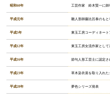
昭和60年
工芸作家 鈴木賢一に師
平成元年
雛人形師藤比呂泰のもと
平成5年
東玉工房コーディネート
平成12年
東玉工房女流作家として
平成16年
節句人形工芸士に認定さ
平成23年
草木染衣裳を取り入れた
平成28年
夢色シリーズ発表