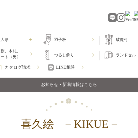
月人形
羽子板
破魔弓
前旗、木札、
つるし飾り
ランドセル
レート〈男〉
カタログ請求
LINE相談
お知らせ・新着情報はこちら
喜久絵 − KIKUE −