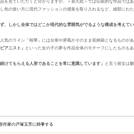
品を見ていただくと分かりますが、＜喜久絵＞では伝統的な作品ではあ
し色の使い方に現代ファッションの感覚を取り入れるなど、細部にわた
ず、しかし全体ではどこか現代的な雰囲気がでるような構成を考えてい
人気のライン『桜華』には台座や屏風がそのまま収納箱となるものがあ
ピアニスト」
といった女の子の夢を作品全体のモチーフにしたものもあ
続けてもらえる人形であることを常に意識しています」
と言う彼女は雛
形作家の戸塚玉芳に師事する