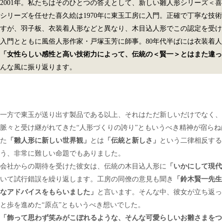
2001年。私たちはそのひとつの答えとして、新しい雛人形シリーズ＜
シリーズを任せた喜久絵は1970年に東玉工房に入門。正確で丁寧な技
すが、羽子板、衣装着人形などと異なり、木目込人形でこの認定を受け
入門とともに風俗人形作家・戸塚玉芳に師事。80年代半ばには衣装着
「女性らしい感性と高い技術力によって、伝統の＜賢一＞とはまた違っ
んな風に振り返ります。
一方で東玉が送り出す製品である以上、それはただ新しいだけでなく、
脈々と受け継がれてきた“人形づくりの誇り”ともいうべき精神が宿ら
た
「雛人形に新しい世界観」
とは
「伝統と新しさ」
という二律相反する
う、非常に難しい命題でもありました。
会社からの期待を受けた彼女は、伝統の木目込人形に
「いかにして現代
いて試行錯誤を繰り返します。工房の同僚の意見も聞き
「鈴木賢一先生
なアドバイスをもらいました」
と言います。そんな中、彼女が立ち返っ
と歩を進めた“原点”ともいうべき想いでした。
「飾って思わず笑みがこぼれるような、そんな可愛らしいお雛さまをつ