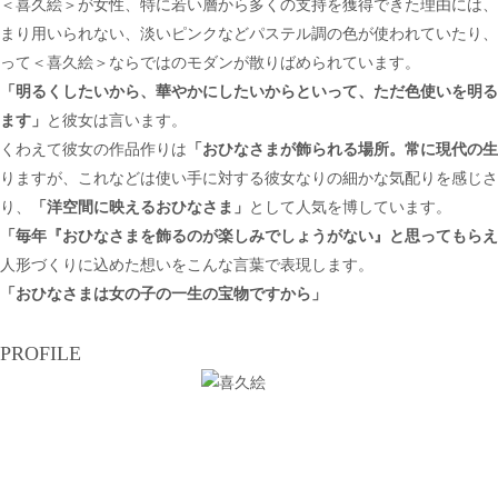
＜喜久絵＞が女性、特に若い層から多くの支持を獲得できた理由には、
まり用いられない、淡いピンクなどパステル調の色が使われていたり、
って＜喜久絵＞ならではのモダンが散りばめられています。
「明るくしたいから、華やかにしたいからといって、ただ色使いを明る
ます」
と彼女は言います。
くわえて彼女の作品作りは
「おひなさまが飾られる場所。常に現代の生
りますが、これなどは使い手に対する彼女なりの細かな気配りを感じさ
り、
「洋空間に映えるおひなさま」
として人気を博しています。
「毎年『おひなさまを飾るのが楽しみでしょうがない』と思ってもらえ
人形づくりに込めた想いをこんな言葉で表現します。
「おひなさまは女の子の一生の宝物ですから」
PROFILE