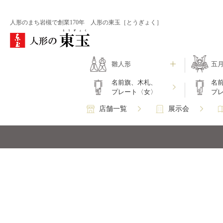
人形のまち岩槻で創業170年 人形の東玉［とうぎょく］
雛人形
五
名前旗、木札、
名
プレート〈女〉
プ
店舗一覧
展示会