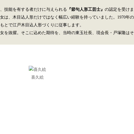
術、技能を有する者だけに与えられる
『節句人形工芸士』
の認定を受けま
は、木目込人形だけではなく幅広い経験を持っていました。1970年の
のもとで江戸木目込人形づくりに従事します。
女を抜擢。そこに込めた期待を、当時の東玉社長、現会長・戸塚隆はそ
喜久絵