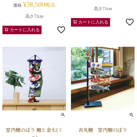
¥
38,500
税込
価格
高さ71cm
高さ72cm
カートに入れる
カートに入れる
室内鯉のぼり 鯉と金太(ミ
吉兆鯉 室内鯉のぼり