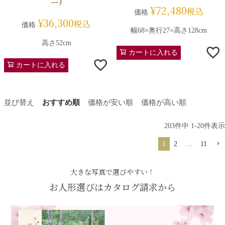
ニ)
¥
72,480
税込
価格
¥
36,300
税込
価格
幅68×奥行27×高さ128cm
高さ52cm
カートに入れる
カートに入れる
並び替え
おすすめ順
価格が安い順
価格が高い順
203
件中
1
-
20
件表示
1
2
…
11
大きな写真で選びやすい！
お人形選びはカタログ請求から