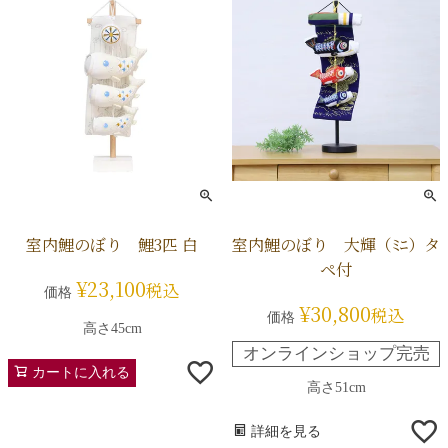
室内鯉のぼり 鯉3匹 白
室内鯉のぼり 大輝（ﾐﾆ）タ
ペ付
¥
23,100
税込
価格
¥
30,800
税込
価格
高さ45cm
オンラインショップ完売
カートに入れる
高さ51cm
詳細を見る