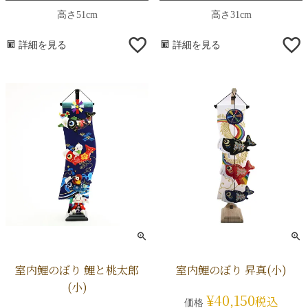
高さ51cm
高さ31cm
詳細を見る
詳細を見る
室内鯉のぼり 鯉と桃太郎
室内鯉のぼり 昇真(小)
(小)
¥
40,150
税込
価格