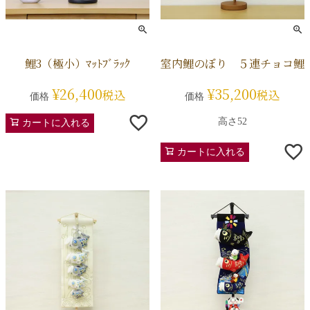
鯉3（極小）ﾏｯﾄﾌﾞﾗｯｸ
室内鯉のぼり ５連チョコ鯉
¥
26,400
¥
35,200
税込
税込
価格
価格
高さ52
カートに入れる
カートに入れる