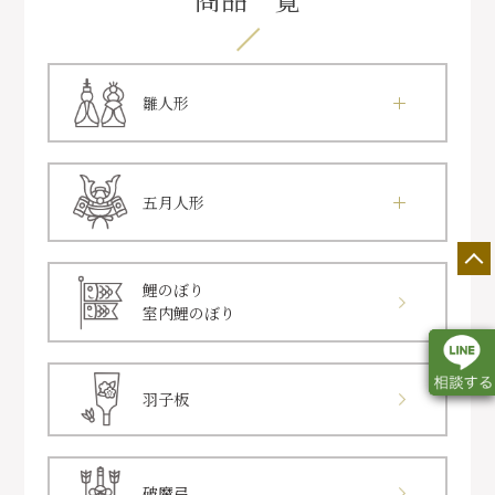
雛人形
五月人形
鯉のぼり
室内鯉のぼり
羽子板
店舗一覧
展示会情報
カタログ請求
破魔弓