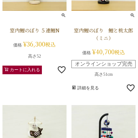
室内鯉のぼり ５連鯉N
室内鯉のぼり 鯉と桃太郎
（ミニ）
¥
36,300
税込
価格
¥
40,700
税込
価格
高さ52
オンラインショップ完売
カートに入れる
高さ51cm
詳細を見る