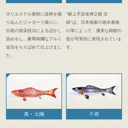
ポリエステル素材に波柄を織
“献上手染友禅之鯉 京
り込んだジャガード織りに、
錦”は、日本画家の徳永春穂
伝統の捺染技法によるぼかし
の筆によって、優美な錦鯉の
染めをし、豪華絢爛なアルミ
姿が写実的に表現されていま
金箔をちりばめて仕上げまし
す。
た。
真・太陽
千寿