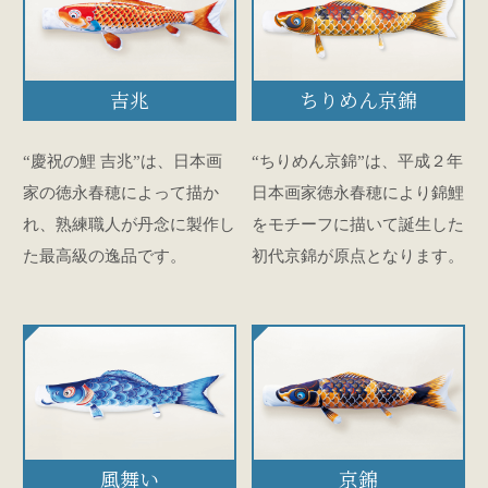
吉兆
ちりめん京錦
“慶祝の鯉 吉兆”は、日本画
“ちりめん京錦”は、平成２年
家の徳永春穂によって描か
日本画家徳永春穂により錦鯉
れ、熟練職人が丹念に製作し
をモチーフに描いて誕生した
た最高級の逸品です。
初代京錦が原点となります。
風舞い
京錦