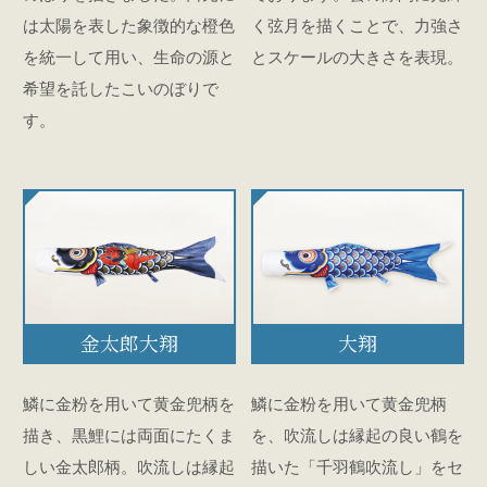
は太陽を表した象徴的な橙色
く弦月を描くことで、力強さ
を統一して用い、生命の源と
とスケールの大きさを表現。
希望を託したこいのぼりで
す。
金太郎大翔
大翔
鱗に金粉を用いて黄金兜柄を
鱗に金粉を用いて黄金兜柄
描き、黒鯉には両面にたくま
を、吹流しは縁起の良い鶴を
しい金太郎柄。吹流しは縁起
描いた「千羽鶴吹流し」をセ