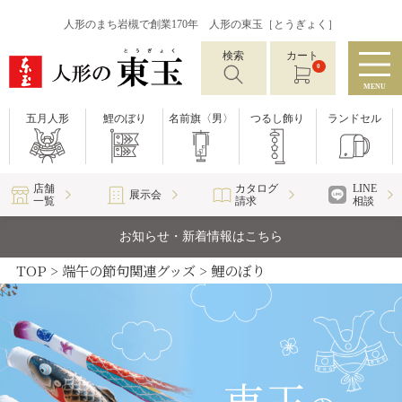
人形のまち岩槻で創業170年 人形の東玉［とうぎょく］
検索
カート
0
MENU
五月人形
鯉のぼり
名前旗〈男〉
つるし飾り
ランドセル
店舗
カタログ
LINE
展示会
一覧
請求
相談
お知らせ・新着情報はこちら
TOP
端午の節句関連グッズ
鯉のぼり
東玉