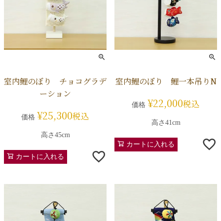
室内鯉のぼり チョコグラデ
室内鯉のぼり 鯉一本吊りN
ーション
¥
22,000
税込
価格
¥
25,300
税込
価格
高さ41cm
高さ45cm
カートに入れる
カートに入れる