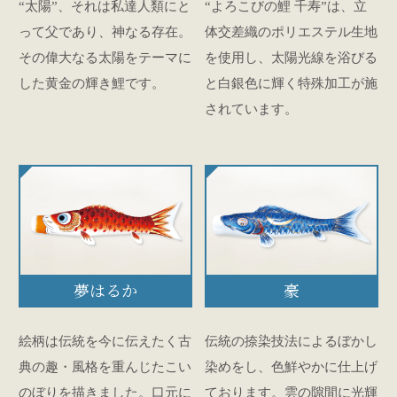
“太陽”、それは私達人類にと
“よろこびの鯉 千寿”は、立
って父であり、神なる存在。
体交差織のポリエステル生地
その偉大なる太陽をテーマに
を使用し、太陽光線を浴びる
した黄金の輝き鯉です。
と白銀色に輝く特殊加工が施
されています。
夢はるか
豪
絵柄は伝統を今に伝えたく古
伝統の捺染技法によるぼかし
典の趣・風格を重んじたこい
染めをし、色鮮やかに仕上げ
のぼりを描きました。口元に
ております。雲の隙間に光輝