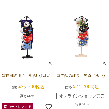
室内鯉のぼり 虹鯉（ﾐﾆﾐﾆ）
室内鯉のぼり 昇真（極小）
¥
29,700
¥
24,200
税込
税込
価格
価格
オンラインショップ完売
高さ41cm
高さ34cm
カートに入れる