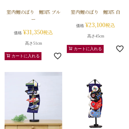
室内鯉のぼり 鯉3匹 ブル
室内鯉のぼり 鯉3匹 白
ー
¥
23,100
税込
価格
¥
31,350
税込
価格
高さ45cm
高さ51cm
カートに入れる
カートに入れる