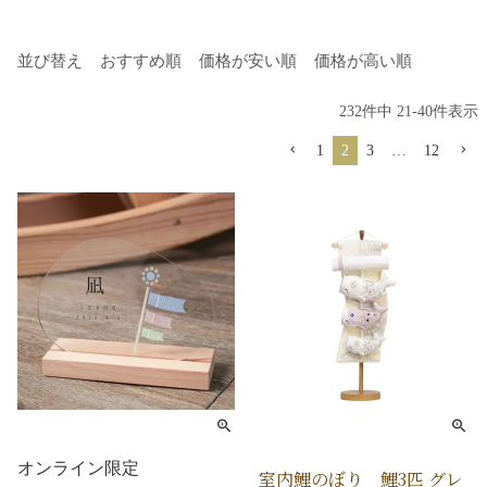
並び替え
おすすめ順
価格が安い順
価格が高い順
232
件中
21
-
40
件表示
1
2
3
…
12
オンライン限定
室内鯉のぼり 鯉3匹 グレ