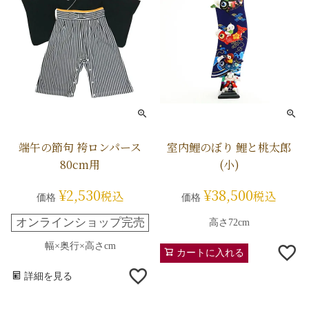
端午の節句 袴ロンパース
室内鯉のぼり 鯉と桃太郎
80cm用
(小)
¥
2,530
¥
38,500
税込
税込
価格
価格
オンラインショップ完売
高さ72cm
幅×奥行×高さcm
カートに入れる
詳細を見る