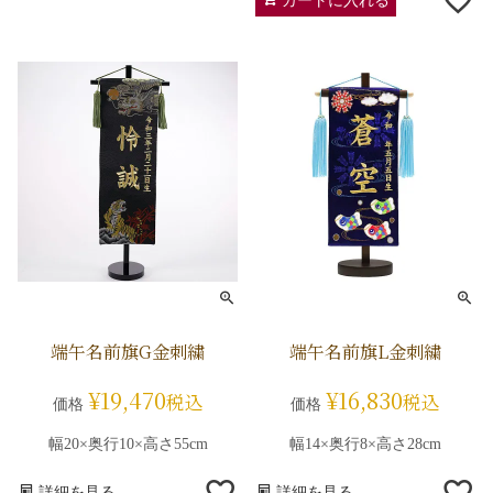
カートに入れる
端午名前旗G金刺繍
端午名前旗L金刺繍
¥
19,470
¥
16,830
税込
税込
価格
価格
幅20×奥行10×高さ55cm
幅14×奥行8×高さ28cm
詳細を見る
詳細を見る