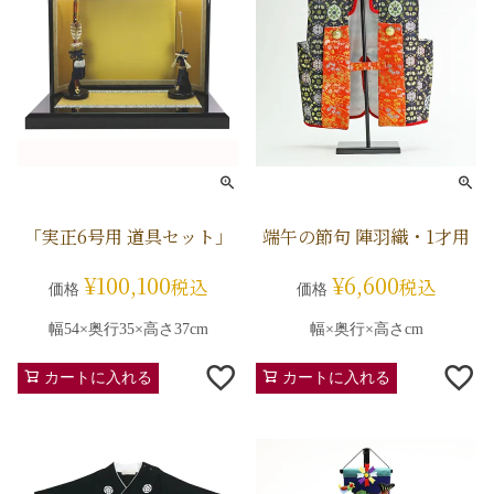
「実正6号用 道具セット」
端午の節句 陣羽織・1才用
¥
100,100
¥
6,600
税込
税込
価格
価格
幅54×奥行35×高さ37cm
幅×奥行×高さcm
カートに入れる
カートに入れる