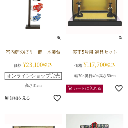
室内鯉のぼり 健 木製台
「実正5号用 道具セット」
¥
23,100
¥
117,700
税込
税込
価格
価格
オンラインショップ完売
幅70×奥行40×高さ50cm
高さ31cm
カートに入れる
詳細を見る