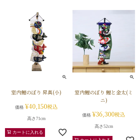
室内鯉のぼり 昇真(小)
室内鯉のぼり 鯉と金太(ミ
ニ)
¥
40,150
税込
価格
¥
36,300
税込
価格
高さ71cm
高さ52cm
カートに入れる