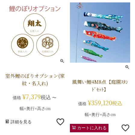
室外鯉のぼりオプション(家
風舞い鯉4M8点【庭園ｽﾀﾝ
紋・名入れ)
ﾄﾞｾｯﾄ】
¥
7,379
税込
価格
〜
¥
359,120
税込
価格
幅×奥行×高さcm
幅×奥行×高さcm
詳細を見る
カートに入れる