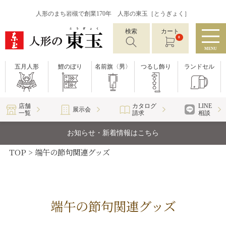
人形のまち岩槻で創業170年 人形の東玉［とうぎょく］
検索
カート
0
MENU
五月人形
鯉のぼり
名前旗〈男〉
つるし飾り
ランドセル
店舗
カタログ
LINE
展示会
一覧
請求
相談
お知らせ・新着情報はこちら
TOP
端午の節句関連グッズ
端午の節句関連グッズ