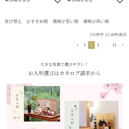
並び替え
おすすめ順
価格が安い順
価格が高い順
232
件中
21
-
40
件表示
1
2
3
…
12
大きな写真で選びやすい！
お人形選びはカタログ請求から