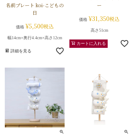
名前プレート koi-こどもの
ー
日
¥
31,350
税込
価格
¥
5,500
税込
価格
高さ51cm
幅14cm×奥行4.4cm×高さ12cm
カートに入れる
詳細を見る