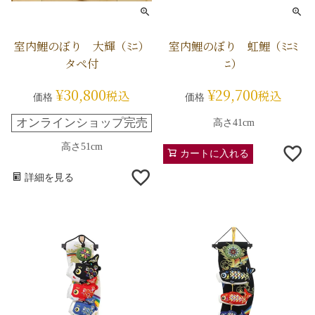
室内鯉のぼり 大輝（ﾐﾆ）
室内鯉のぼり 虹鯉（ﾐﾆﾐ
タペ付
ﾆ）
¥
30,800
¥
29,700
税込
税込
価格
価格
オンラインショップ完売
高さ41cm
高さ51cm
カートに入れる
詳細を見る