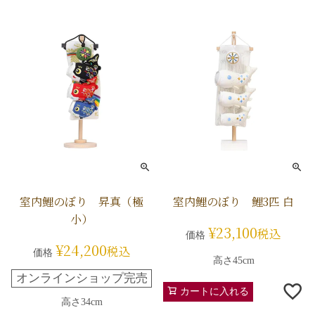
室内鯉のぼり 昇真（極
室内鯉のぼり 鯉3匹 白
小）
¥
23,100
税込
価格
¥
24,200
税込
価格
高さ45cm
オンラインショップ完売
カートに入れる
高さ34cm