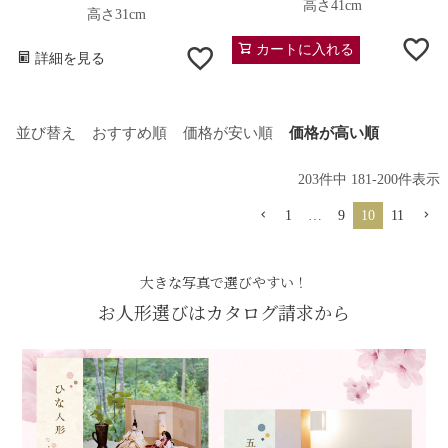
高さ41cm
高さ31cm
カートに入れる
詳細を見る
並び替え
おすすめ順
価格が安い順
価格が高い順
203
件中
181
-
200
件表示
1
…
9
10
11
大きな写真で選びやすい！
お人形選びはカタログ請求から