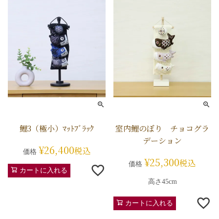
鯉3（極小）ﾏｯﾄﾌﾞﾗｯｸ
室内鯉のぼり チョコグラ
デーション
¥
26,400
税込
価格
¥
25,300
税込
価格
カートに入れる
高さ45cm
カートに入れる