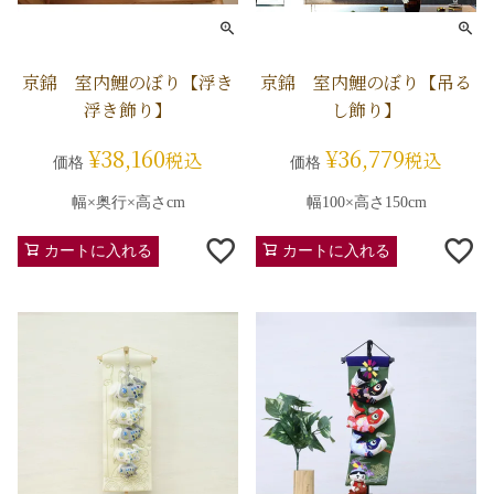
京錦 室内鯉のぼり【浮き
京錦 室内鯉のぼり【吊る
浮き飾り】
し飾り】
¥
38,160
¥
36,779
税込
税込
価格
価格
幅×奥行×高さcm
幅100×高さ150cm
カートに入れる
カートに入れる