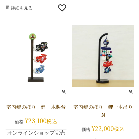
詳細を見る
室内鯉のぼり 健 木製台
室内鯉のぼり 鯉一本吊り
N
¥
23,100
税込
価格
¥
22,000
税込
価格
オンラインショップ完売