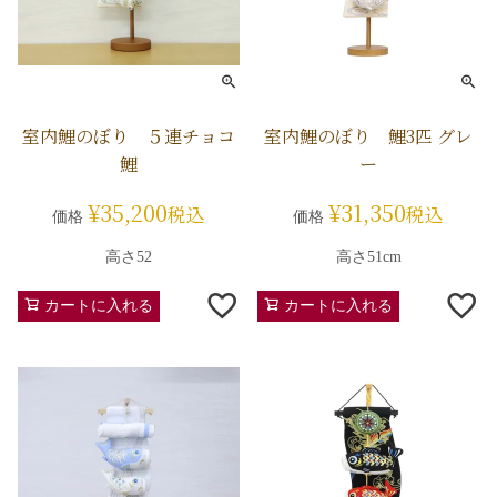
室内鯉のぼり ５連チョコ
室内鯉のぼり 鯉3匹 グレ
鯉
ー
¥
35,200
¥
31,350
税込
税込
価格
価格
高さ52
高さ51cm
カートに入れる
カートに入れる