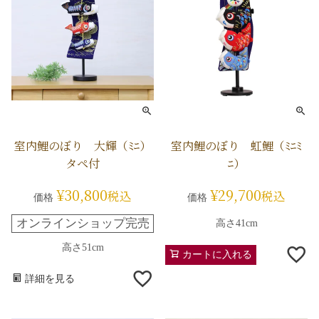
室内鯉のぼり 大輝（ﾐﾆ）
室内鯉のぼり 虹鯉（ﾐﾆﾐ
タペ付
ﾆ）
¥
30,800
¥
29,700
税込
税込
価格
価格
オンラインショップ完売
高さ41cm
高さ51cm
カートに入れる
詳細を見る