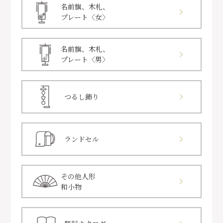
名前旗、木札、
プレート〈女〉
名前旗、木札、
プレート〈男〉
つるし飾り
ランドセル
その他人形
和小物