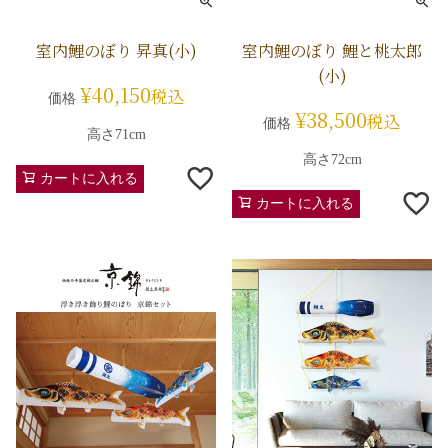
室内鯉のぼり 昇真(小)
室内鯉のぼり 鯉と桃太郎
(小)
¥
40,150
税込
価格
¥
38,500
税込
価格
高さ71cm
高さ72cm
カートに入れる
カートに入れる