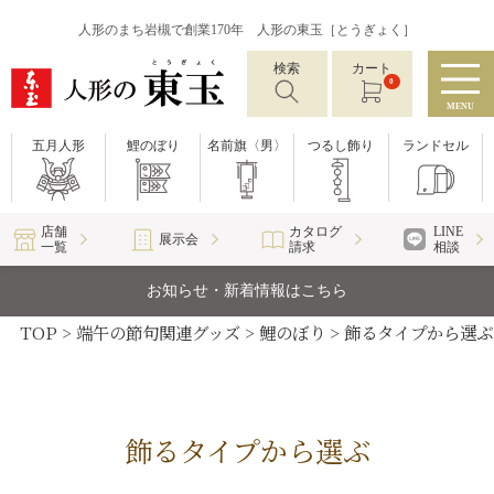
人形のまち岩槻で創業170年 人形の東玉［とうぎょく］
検索
カート
0
MENU
五月人形
鯉のぼり
名前旗〈男〉
つるし飾り
ランドセル
店舗
カタログ
LINE
展示会
一覧
請求
相談
お知らせ・新着情報はこちら
TOP
端午の節句関連グッズ
鯉のぼり
飾るタイプから選ぶ
飾るタイプから選ぶ