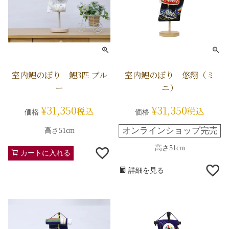
室内鯉のぼり 鯉3匹 ブル
室内鯉のぼり 悠翔（ミ
ー
ニ）
¥
31,350
¥
31,350
税込
税込
価格
価格
オンラインショップ完売
高さ51cm
高さ51cm
カートに入れる
詳細を見る