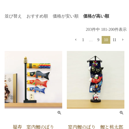
並び替え
おすすめ順
価格が安い順
価格が高い順
203
件中
181
-
200
件表示
1
…
9
10
11
福寿 室内鯉のぼり
室内鯉のぼり 鯉と桃太郎