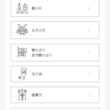
雛人形
五月人形
鯉のぼり
室内鯉のぼり
羽子板
破魔弓