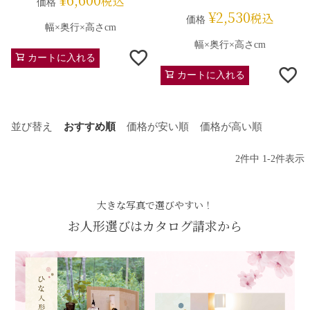
税込
価格
¥
2,530
税込
価格
幅×奥行×高さcm
幅×奥行×高さcm
カートに入れる
カートに入れる
並び替え
おすすめ順
価格が安い順
価格が高い順
2
件中
1
-
2
件表示
大きな写真で選びやすい！
お人形選びはカタログ請求から