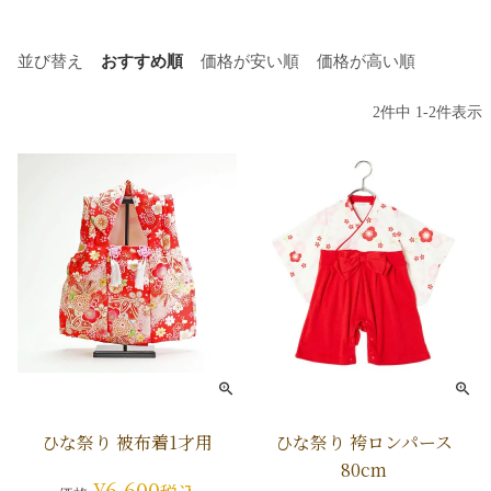
並び替え
おすすめ順
価格が安い順
価格が高い順
2
件中
1
-
2
件表示
ひな祭り 被布着1才用
ひな祭り 袴ロンパース
80cm
¥
6,600