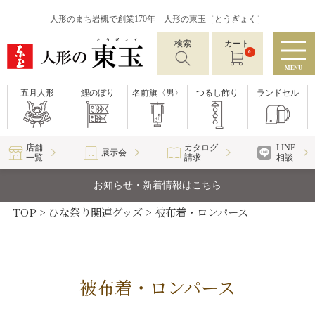
人形のまち岩槻で創業170年 人形の東玉［とうぎょく］
検索
カート
0
MENU
五月人形
鯉のぼり
名前旗〈男〉
つるし飾り
ランドセル
店舗
カタログ
LINE
展示会
一覧
請求
相談
お知らせ・新着情報はこちら
TOP
ひな祭り関連グッズ
被布着・ロンパース
被布着・ロンパース