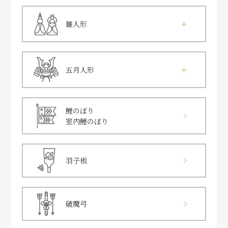
雛人形
五月人形
鯉のぼり
室内鯉のぼり
羽子板
破魔弓