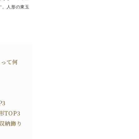
す。人形の東玉
形って何
P3
TOP3
！収納飾り