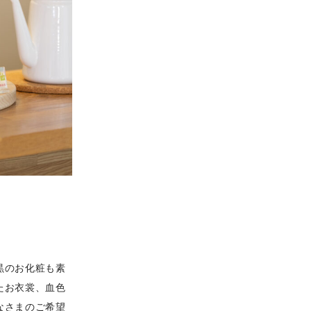
黒のお化粧も素
たお衣裳、血色
なさまのご希望