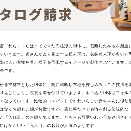
藁（わら）または木でできた円柱形の胴体に、裁断した布地を幾重
ていきます。皆さんがよく目にする雛人形は、衣裳着人形が多いと
際に人が着物を着た様子を再現するイメージで製作されています。
長です。
粉を主材料とした胴体に、筋に裁断し布地を押し込み（この技法を
り返しにより、衣裳を着せ付けていきます。木目込の胴体はフォル
くなっています。比較的コンパクトでかわいらしい赤ちゃんに似た
はなくお顔も丸顔が特徴ですが、筆仕事だけで表情を創る伝統的な
た「入れ目」のお顔があります。どちらも可愛いわが子を連想させ
にはかわいい「入れ目」のお顔が人気のようです。