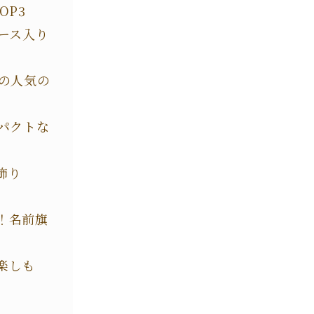
OP3
ース入り
ての人気の
パクトな
飾り
！名前旗
楽しも