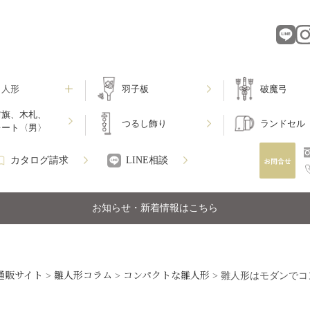
月人形
羽子板
破魔弓
前旗、木札、
つるし飾り
ランドセル
レート〈男〉
カタログ請求
LINE相談
お知らせ・新着情報はこちら
通販サイト
雛人形コラム
コンパクトな雛人形
>
>
>
雛人形はモダンでコ