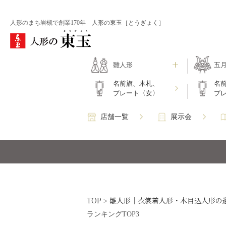
人形のまち岩槻で創業170年 人形の東玉［とうぎょく］
雛人形
五
名前旗、木札、
名
プレート〈女〉
プ
店舗一覧
展示会
TOP
雛人形｜衣裳着人形・木目込人形の
>
ランキングTOP3