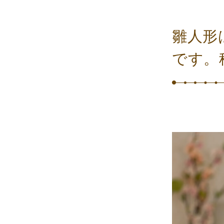
雛人形
です。