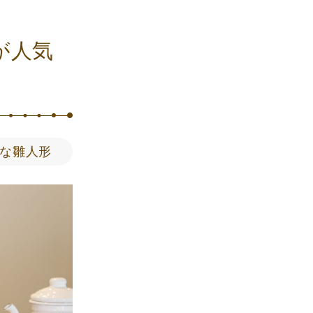
が人気
な雛人形