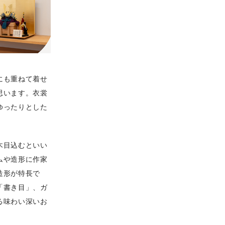
にも重ねて着せ
思います。衣裳
ゆったりとした
木目込むといい
ムや造形に作家
造形が特長で
「書き目」、ガ
る味わい深いお