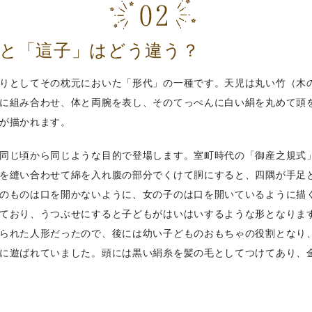
」と「這子」はどう違う？
りとしてその枕元においた「形代」の一種です。天児は丸い竹（木
に組み合わせ、体と両腕を表し、そのてっぺんに白い絹を丸めて頭
が描かれます。
同じ頃から同じような目的で登場します。室町時代の「御産之規式
を縫い合わせて綿を入れ腹の部分でくけて胴にすると、四隅が手足
のものは口を開かないように、女の子のは口を開いているように描
ており、うつぶせにすると子どもがはいはいするような形となりま
られた人形だったので、後には幼い子どものおもちゃの役割となり
に遊ばれていました。頭には黒い絹糸を髪の毛としてつけてあり、