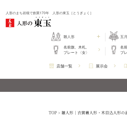
人形のまち岩槻で創業170年 人形の東玉［とうぎょく］
雛人形
五
名前旗、木札、
名
プレート〈女〉
プ
店舗一覧
展示会
TOP
雛人形｜衣裳着人形・木目込人形の
>