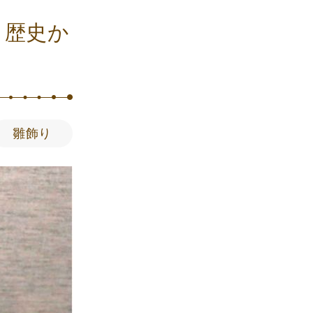
？歴史か
雛飾り