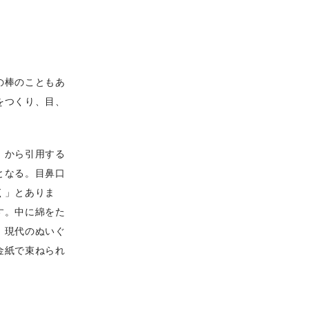
の棒のこともあ
をつくり、目、
」から引用する
となる。目鼻口
く」とありま
す。中に綿をた
、現代のぬいぐ
金紙で束ねられ