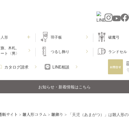
月人形
羽子板
破魔弓
前旗、木札、
つるし飾り
ランドセル
レート〈男〉
カタログ請求
LINE相談
お知らせ・新着情報はこちら
通販サイト
雛人形コラム
雛飾り
>
>
>
「天児（あまがつ）」は雛人形の