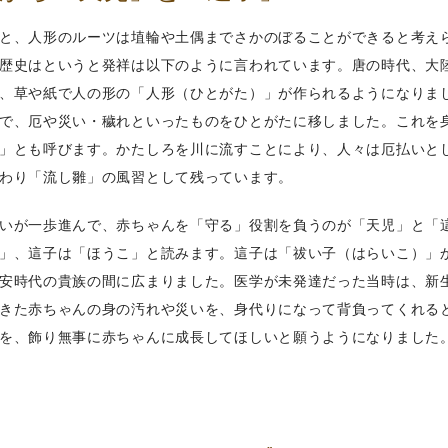
と、人形のルーツは埴輪や土偶までさかのぼることができると考え
歴史はというと発祥は以下のように言われています。唐の時代、大
、草や紙で人の形の「人形（ひとがた）」が作られるようになりま
で、厄や災い・穢れといったものをひとがたに移しました。これを
」とも呼びます。かたしろを川に流すことにより、人々は厄払いと
わり「流し雛」の風習として残っています。
いが一歩進んで、赤ちゃんを「守る」役割を負うのが「天児」と「
」、這子は「ほうこ」と読みます。這子は「祓い子（はらいこ）」
安時代の貴族の間に広まりました。医学が未発達だった当時は、新
きた赤ちゃんの身の汚れや災いを、身代りになって背負ってくれる
を、飾り無事に赤ちゃんに成長してほしいと願うようになりました