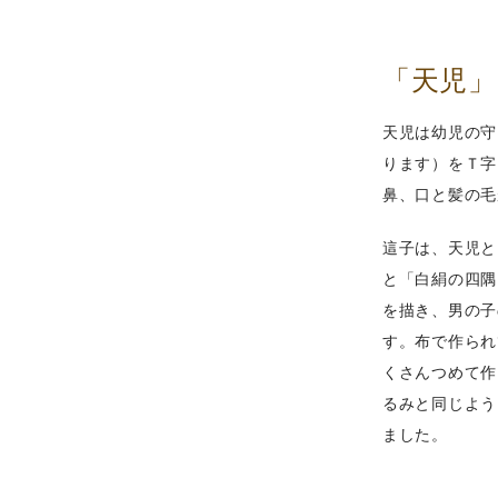
「天児
天児は幼児の守
ります）をＴ字
鼻、口と髪の毛
這子は、天児と
と「白絹の四隅
を描き、男の子
す。布で作られ
くさんつめて作
るみと同じよう
ました。