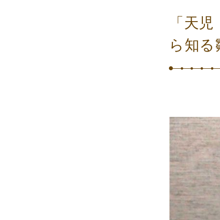
「天児
ら知る