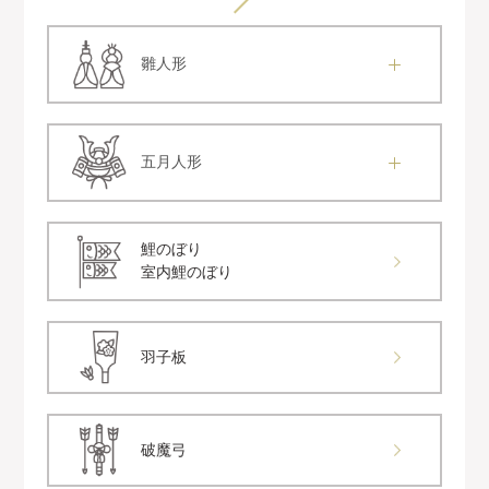
雛人形
五月人形
鯉のぼり
室内鯉のぼり
羽子板
破魔弓