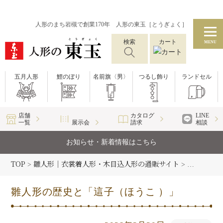
人形のまち岩槻で創業170年 人形の東玉［とうぎょく］
検索
カート
MENU
五月人形
鯉のぼり
名前旗〈男〉
つるし飾り
ランドセル
店舗
カタログ
LINE
一覧
展示会
請求
相談
お知らせ・新着情報はこちら
TOP
雛人形｜衣裳着人形・木目込人形の通販サイト
雛人形コラ
>
>
雛人形の歴史と「這子（ほうこ ）」