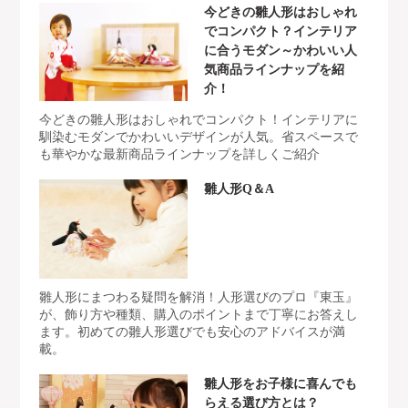
今どきの雛人形はおしゃれ
でコンパクト？インテリア
に合うモダン～かわいい人
気商品ラインナップを紹
介！
今どきの雛人形はおしゃれでコンパクト！インテリアに
馴染むモダンでかわいいデザインが人気。省スペースで
も華やかな最新商品ラインナップを詳しくご紹介
雛人形Q＆A
雛人形にまつわる疑問を解消！人形選びのプロ『東玉』
が、飾り方や種類、購入のポイントまで丁寧にお答えし
ます。初めての雛人形選びでも安心のアドバイスが満
載。
雛人形をお子様に喜んでも
らえる選び方とは？