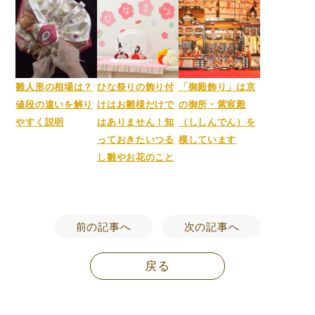
雛人形の相場は？
ひな祭りの飾り付
「御殿飾り」は京
値段の違いを解り
けはお雛様だけで
の御所・紫宸殿
やすく説明
はありません！知
（ししんでん）を
っておきたいつる
模しています
し雛やお花のこと
前の記事へ
次の記事へ
戻る