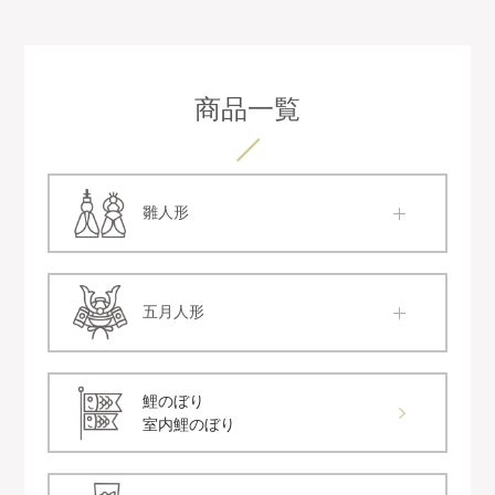
商品一覧
雛人形
五月人形
鯉のぼり
室内鯉のぼり