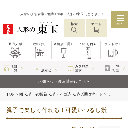
人形のまち岩槻で創業170年 人形の東玉［とうぎょく］
検索
カート
MENU
五月人形
鯉のぼり
名前旗〈男〉
つるし飾り
ランドセル
店舗
カタログ
LINE
一覧
展示会
請求
相談
お知らせ・新着情報はこちら
TOP
雛人形｜衣裳着人形・木目込人形の通販サイト
雛人形コラ
>
>
親子で楽しく作れる！可愛いつるし雛