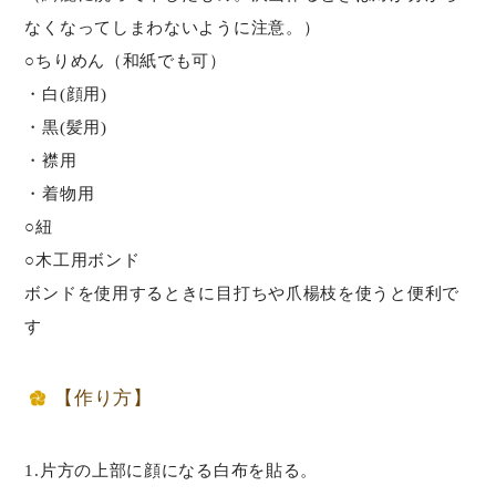
なくなってしまわないように注意。）
○ちりめん（和紙でも可）
・白(顔用)
・黒(髪用)
・襟用
・着物用
○紐
○木工用ボンド
ボンドを使用するときに目打ちや爪楊枝を使うと便利で
す
【作り方】
1.片方の上部に顔になる白布を貼る。