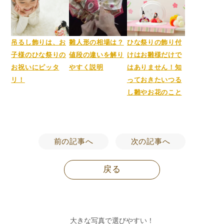
吊るし飾りは、お
雛人形の相場は？
ひな祭りの飾り付
子様のひな祭りの
値段の違いを解り
けはお雛様だけで
お祝いにピッタ
やすく説明
はありません！知
リ！
っておきたいつる
し雛やお花のこと
前の記事へ
次の記事へ
戻る
大きな写真で選びやすい！