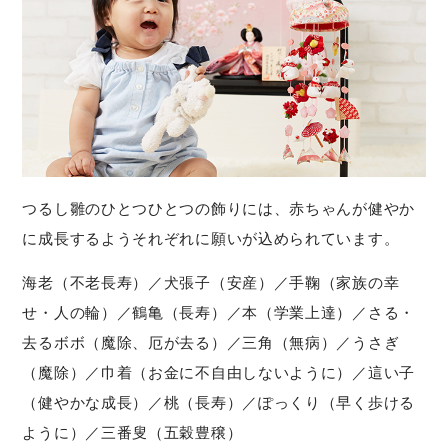
つるし雛のひとつひとつの飾りには、赤ちゃんが健やか
に成長するようそれぞれに願いが込められています。
海老（不老長寿）／犬張子（安産）／手鞠（家族の幸
せ・人の輪）／鶴亀（長寿）／本（学業上達）／さる・
去るボボ（魔除、厄が去る）／三角（無病）／うさぎ
（魔除）／巾着（お金に不自由しないように）／這い子
（健やかな成長）／桃（長寿）／ぽっくり（早く歩ける
ように）／三番叟（五穀豊穣）