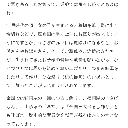
で繋ぎ吊るしたお飾りで、通称では吊るし飾りともよば
れす。
江戸時代の頃、女の子が生まれると着物を縫う際に出た
端切れなどで、座布団は早く上手にお座りが出来ますよ
うにですとか、うさぎの赤い目は魔除けになるなど、お
母さんやおばあさん、そしてご親戚やご近所の方たち
が、生まれてきたお子様の健康や成長を願いながら、ひ
とつひとつに思いを込めて縫い上げたり、つまみ細工を
したりして作り、ひな祭り（桃の節句）のお祝いとし
て、飾ったことがはじまりとされています。
全国では静岡県の「雛のつるし飾り」、福岡県の「さげ
もん」、山形県の「傘福」は「全国三大吊るし飾り」と
も呼ばれ、歴史的な背景や文献等が残るゆかりの地とな
っております。