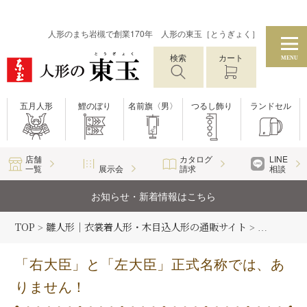
人形のまち岩槻で創業170年 人形の東玉［とうぎょく］
検索
カート
MENU
五月人形
鯉のぼり
名前旗〈男〉
つるし飾り
ランドセル
店舗
カタログ
LINE
一覧
展示会
請求
相談
お知らせ・新着情報はこちら
TOP
雛人形｜衣裳着人形・木目込人形の通販サイト
雛人形コラ
>
>
「右大臣」と「左大臣」正式名称では、あ
りません！