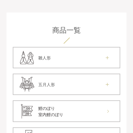
商品一覧
雛人形
五月人形
鯉のぼり
室内鯉のぼり