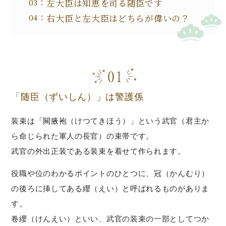
左大臣は知恵を司る随臣です
右大臣と左大臣はどちらが偉いの？
「随臣（ずいしん）」は警護係
装束は「闕腋袍（けつてきほう）」という武官（君主か
ら命じられた軍人の長官）の束帯です。
武官の外出正装である装束を着せて作られます。
役職や位のわかるポイントのひとつに、冠（かんむり）
の後ろに挿してある纓（えい）と呼ばれるものがありま
す。
卷纓（けんえい）といい、武官の装束の一部としてつか