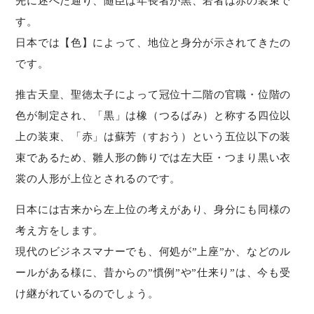
先に述べた通り、随臣は年長者が黒、若者は赤の装束で
す。
日本では【色】によって、地位と身分が示されてきたの
です。
推古天皇、聖徳太子によって冠位十二階の官職・位階の
色が制定され、「黒」は橡（つるばみ）と称する四位以
上の装束、「赤」は蘇芳（すおう）という五位以下の装
束であるため、雛人形の飾りでは左大臣・つまり黒い衣
裳の人形が上位とされるのです。
日本には古来から左上位の考えがあり、身分にも同様の
考え方をします。
現代のビジネスマナーでも、何処が”上座”か、などのル
ールがある様に、昔からの”慣例”や”仕来り”は、今も受
け継がれているのでしょう。