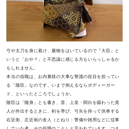
弓や太刀を身に着け、履物をはいているので『大臣』と
いうと「おや？」と不思議に感じる方もいらっしゃるか
もしれません。
本当の役職は、お内裏様の大事な警護の役目を担ってい
る「随臣」なのです。いまで例えるならボディーガー
ド、といったところでしょうか。
随臣は「随身」とも書き、昔、上皇・関白を賜わった貴
人が外出するときに、剣を帯び、弓矢を持って供奉する
右近衛、左近衛の舎人（とねり：警備や雑用などに従事
していた者。その役職のこと）と言われています。つま