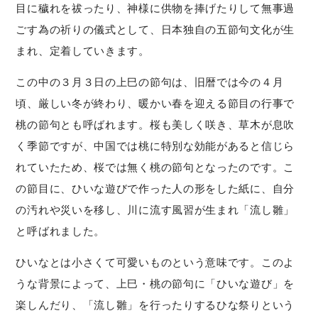
目に穢れを祓ったり、神様に供物を捧げたりして無事過
ごす為の祈りの儀式として、日本独自の五節句文化が生
まれ、定着していきます。
この中の３月３日の上巳の節句は、旧暦では今の４月
頃、厳しい冬が終わり、暖かい春を迎える節目の行事で
桃の節句とも呼ばれます。桜も美しく咲き、草木が息吹
く季節ですが、中国では桃に特別な効能があると信じら
れていたため、桜では無く桃の節句となったのです。こ
の節目に、ひいな遊びで作った人の形をした紙に、自分
の汚れや災いを移し、川に流す風習が生まれ「流し雛」
と呼ばれました。
ひいなとは小さくて可愛いものという意味です。このよ
うな背景によって、上巳・桃の節句に「ひいな遊び」を
楽しんだり、「流し雛」を行ったりするひな祭りという