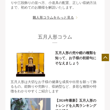
りや三段飾りの並べ方、小道具の配置、正しい収納方法
まで、初めてのお雛様を解説いたします。
雛人形コラムをもっと見る
五月人形コラム
五月人形の兜や鎧の種類を
知って、お子様の初節句に
そなえましょう
五月人形は大切なお子様の健康な成長や出世を願って飾
るもの。鎧飾りや兜飾り、収納型など、多彩な種類や特
徴をわかりやすくご紹介します
【2024年最新】五月人形の
店舗一覧
展示会情報
カタログ請求
トレンドを人気ランキング