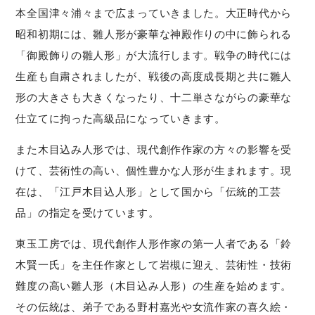
本全国津々浦々まで広まっていきました。大正時代から
昭和初期には、雛人形が豪華な神殿作りの中に飾られる
「御殿飾りの雛人形」が大流行します。戦争の時代には
生産も自粛されましたが、戦後の高度成長期と共に雛人
形の大きさも大きくなったり、十二単さながらの豪華な
仕立てに拘った高級品になっていきます。
また木目込み人形では、現代創作作家の方々の影響を受
けて、芸術性の高い、個性豊かな人形が生まれます。現
在は、「江戸木目込人形」として国から「伝統的工芸
品」の指定を受けています。
東玉工房では、現代創作人形作家の第一人者である「鈴
木賢一氏」を主任作家として岩槻に迎え、芸術性・技術
難度の高い雛人形（木目込み人形）の生産を始めます。
その伝統は、弟子である野村嘉光や女流作家の喜久絵・