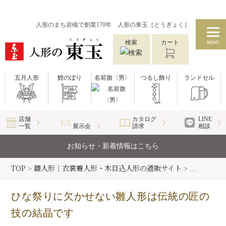
人形のまち岩槻で創業170年 人形の東玉［とうぎょく］
検索
カート
MENU
五月人形
鯉のぼり
名前旗〈男〉
つるし飾り
ランドセル
店舗
カタログ
LINE
一覧
展示会
請求
相談
お知らせ・新着情報はこちら
TOP
雛人形｜衣裳着人形・木目込人形の通販サイト
雛人形コラ
>
>
ひな祭りに欠かせない雛人形は伝統の匠の
技の結晶です