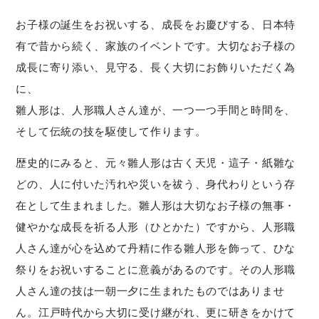
お子様の誕生をお祝いする、成長をお慶びする、日本特
有で昔から続く、家族のイベントです。大切なお子様の
成長に寄り添い、見守る、長く大切にお飾りいただく為
に、
雛人形は、人形職人さん達が、一つ一つ手間と時間を、
そして伝統の技を駆使して作ります。
歴史的にみると、元々雛人形は古く天児・這子・紙雛な
どの、人に付いた汚れや災いを祓う、身代わりという存
在として生まれました。雛人形は大切なお子様の無事・
健やかな成長を祈る人形（ひとかた）ですから、人形職
人さん達が心を込めて丹精に作る雛人形を飾って、ひな
祭りをお祝いすることに意義があるのです。その人形職
人さん達の技は一朝一夕に生まれたものではありませ
ん。江戸時代から大切に受け継がれ、更に研きをかけて