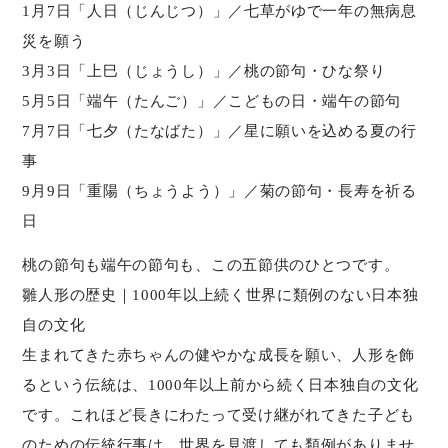
1月7日「人日（じんじつ）」／七草がゆで一年の無病息
災を願う
3月3日「上巳（じょうし）」／桃の節句・ひな祭り
5月5日「端午（たんご）」／こどもの日・端午の節句
7月7日「七夕（たなばた）」／星に願いを込める夏の行
事
9月9日「重陽（ちょうよう）」／菊の節句・長寿を祈る
日
桃の節句も端午の節句も、この五節供のひとつです。
雛人形の歴史｜1000年以上続く世界に類例のない日本独
自の文化
生まれてきた赤ちゃんの健やかな成長を願い、人形を飾
るという伝統は、1000年以上前から続く日本独自の文化
です。これほど長きにわたって受け継がれてきた子ども
のための伝統行事は、世界を見渡しても類例がありませ