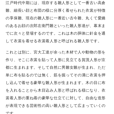
江戸時代中期には、現存する雛人形として一番古い高倉
雛、細長い顔と布団の様に分厚く着せられた衣裳が特徴
の享保雛、現在の雛人形に一番近い古今雛、丸くて愛嬌
のあるお顔の次郎左衛門雛といった雛人形達が、幕末ま
でに次々と登場するのです。これは木の胴体に針金を通
して衣裳を着せる衣裳着人形と呼ばれる雛人形です。
これとは別に、宮大工達が余った木材で人や動物の形を
作り、そこに衣裳を貼って人形に見立てる賀茂人形が京
都に生まれます。そして自然に男雛女雛が生まれ、ただ
単に布を貼るのでは無く、筋を掘ってその溝に衣裳を押
し込んで着せる豪華な雛人形が生まれます。木の目に布
を入れることから木目込み人形と呼ばれる様になり、衣
裳着人形の重ね着の豪華な仕立てに対して、自由な造形
が表現できる芸術性の高い雛人形として広まっていくの
です。