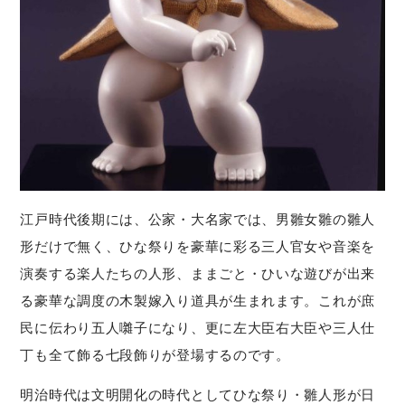
江戸時代後期には、公家・大名家では、男雛女雛の雛人
形だけで無く、ひな祭りを豪華に彩る三人官女や音楽を
演奏する楽人たちの人形、ままごと・ひいな遊びが出来
る豪華な調度の木製嫁入り道具が生まれます。これが庶
民に伝わり五人囃子になり、更に左大臣右大臣や三人仕
丁も全て飾る七段飾りが登場するのです。
明治時代は文明開化の時代としてひな祭り・雛人形が日