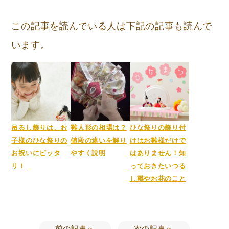
この記事を読んでいる人は下記の記事も読んで
います。
吊るし飾りは、お
雛人形の相場は？
ひな祭りの飾り付
子様のひな祭りの
値段の違いを解り
けはお雛様だけで
お祝いにピッタ
やすく説明
はありません！知
リ！
っておきたいつる
し雛やお花のこと
前の記事へ
次の記事へ