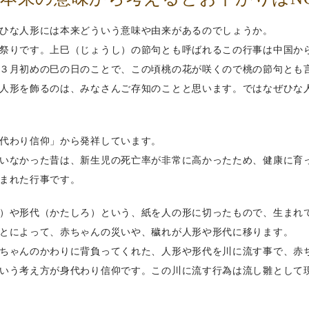
ひな人形には本来どういう意味や由来があるのでしょうか。
祭りです。上巳（じょうし）の節句とも呼ばれるこの行事は中国か
３月初めの巳の日のことで、この頃桃の花が咲くので桃の節句とも
人形を飾るのは、みなさんご存知のことと思います。ではなぜひな
代わり信仰」から発祥しています。
いなかった昔は、新生児の死亡率が非常に高かったため、健康に育
まれた行事です。
）や形代（かたしろ）という、紙を人の形に切ったもので、生まれ
とによって、赤ちゃんの災いや、穢れが人形や形代に移ります。
ちゃんのかわりに背負ってくれた、人形や形代を川に流す事で、赤
いう考え方が身代わり信仰です。この川に流す行為は流し雛として