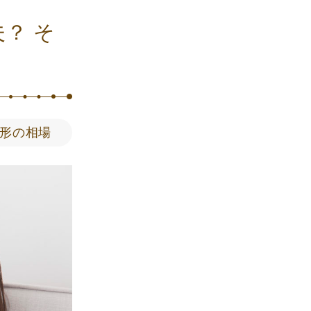
？ そ
形の相場