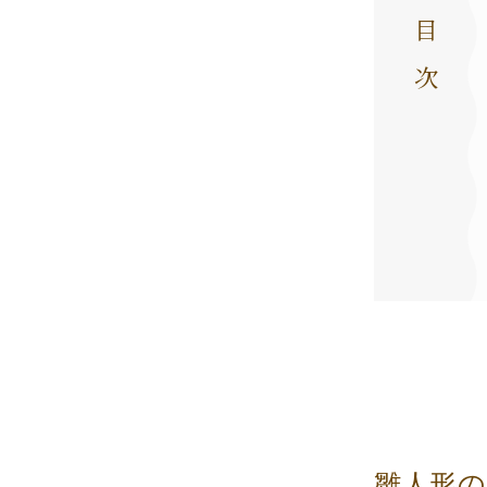
目次
雛人形の