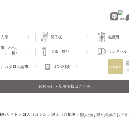
月人形
羽子板
破魔弓
前旗、木札、
つるし飾り
ランドセル
レート〈男〉
カタログ請求
LINE相談
お知らせ・新着情報はこちら
通販サイト
雛人形コラム
雛人形の相場
>
>
>
雛人形は親や姉妹のお下が