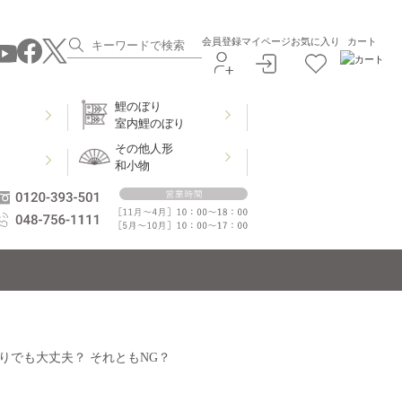
会員登録
マイページ
お気に入り
カート
鯉のぼり
室内鯉のぼり
その他人形
和小物
りでも大丈夫？ それともNG？