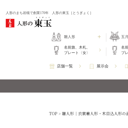
人形のまち岩槻で創業170年 人形の東玉［とうぎょく］
雛人形
五
名前旗、木札、
名
プレート〈女〉
プ
店舗一覧
展示会
TOP
雛人形｜衣裳着人形・木目込人形の
>