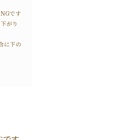
NGです
お下がり
合に下の
Gです