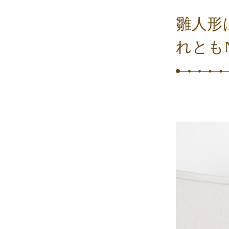
雛人形
れとも