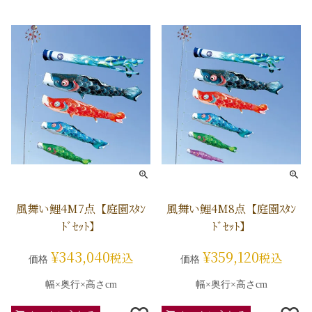
風舞い鯉4M7点【庭園ｽﾀﾝ
風舞い鯉4M8点【庭園ｽﾀﾝ
ﾄﾞｾｯﾄ】
ﾄﾞｾｯﾄ】
¥
343,040
¥
359,120
税込
税込
価格
価格
幅×奥行×高さcm
幅×奥行×高さcm