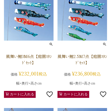
風舞い鯉3M6点【庭園ｽﾀﾝ
風舞い鯉2.5M7点【庭園ｽﾀﾝ
ﾄﾞｾｯﾄ】
ﾄﾞｾｯﾄ】
¥
232,001
¥
236,800
税込
税込
価格
価格
幅×奥行×高さcm
幅×奥行×高さcm
カートに入れる
カートに入れる