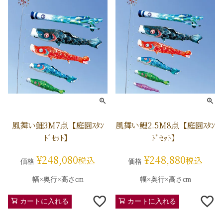
風舞い鯉3M7点【庭園ｽﾀﾝ
風舞い鯉2.5M8点【庭園ｽﾀﾝ
ﾄﾞｾｯﾄ】
ﾄﾞｾｯﾄ】
¥
248,080
¥
248,880
税込
税込
価格
価格
幅×奥行×高さcm
幅×奥行×高さcm
カートに入れる
カートに入れる