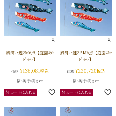
風舞い鯉2M6点【庭園ｽﾀﾝ
風舞い鯉2.5M6点【庭園ｽﾀﾝ
ﾄﾞｾｯﾄ】
ﾄﾞｾｯﾄ】
¥
136,081
¥
220,720
税込
税込
価格
価格
幅×奥行×高さcm
幅×奥行×高さcm
カートに入れる
カートに入れる