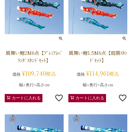
風舞い鯉2M6点【ﾌﾟﾚﾐｱﾑﾍﾞ
風舞い鯉1.5M6点【庭園ｽﾀﾝ
ﾗﾝﾀﾞｽﾀﾝﾄﾞｾｯﾄ】
ﾄﾞｾｯﾄ】
¥
109,740
¥
114,961
税込
税込
価格
価格
幅×奥行×高さcm
幅×奥行×高さcm
カートに入れる
カートに入れる