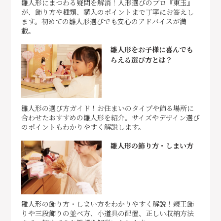
雛人形にまつわる疑問を解消！人形選びのプロ『東玉』
が、飾り方や種類、購入のポイントまで丁寧にお答えし
ます。初めての雛人形選びでも安心のアドバイスが満
載。
雛人形をお子様に喜んでも
らえる選び方とは？
雛人形の選び方ガイド！お住まいのタイプや飾る場所に
合わせたおすすめの雛人形を紹介。サイズやデザイン選び
のポイントもわかりやすく解説します。
雛人形の飾り方・しまい方
雛人形の飾り方・しまい方をわかりやすく解説！親王飾
りや三段飾りの並べ方、小道具の配置、正しい収納方法