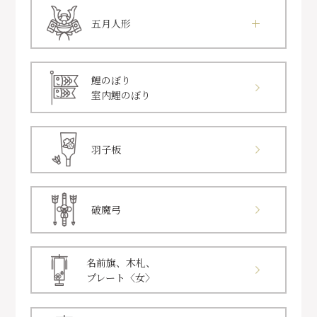
五月人形
鯉のぼり
室内鯉のぼり
羽子板
破魔弓
名前旗、木札、
プレート〈女〉