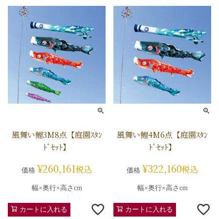
風舞い鯉3M8点【庭園ｽﾀﾝ
風舞い鯉4M6点【庭園ｽﾀﾝ
ﾄﾞｾｯﾄ】
ﾄﾞｾｯﾄ】
¥
260,161
¥
322,160
税込
税込
価格
価格
幅×奥行×高さcm
幅×奥行×高さcm
カートに入れる
カートに入れる