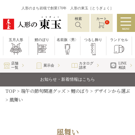
人形のまち岩槻で創業170年 人形の東玉［とうぎょく］
検索
カート
0
MENU
五月人形
鯉のぼり
名前旗〈男〉
つるし飾り
ランドセル
店舗
カタログ
LINE
展示会
一覧
請求
相談
お知らせ・新着情報はこちら
TOP
端午の節句関連グッズ
鯉のぼり
デザインから選ぶ
風舞い
風舞い