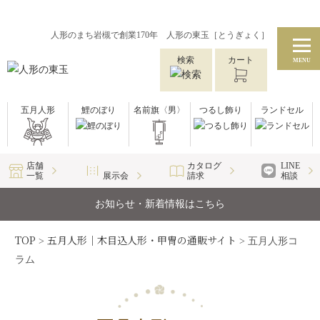
人形のまち岩槻で創業170年 人形の東玉［とうぎょく］
検索
カート
MENU
五月人形
鯉のぼり
名前旗〈男〉
つるし飾り
ランドセル
店舗
カタログ
LINE
一覧
展示会
請求
相談
お知らせ・新着情報はこちら
TOP
五月人形｜木目込人形・甲冑の通販サイト
>
>
五月人形コ
ラム