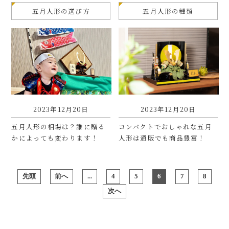
五月人形の選び方
五月人形の種類
2023年12月20日
2023年12月20日
五月人形の相場は？誰に贈る
コンパクトでおしゃれな五月
かによっても変わります！
人形は通販でも商品豊富！
先頭
前へ
...
4
5
6
7
8
次へ