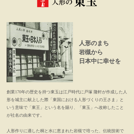
人形のまち
岩槻から
日本中に幸せを
創業170年の歴史を持つ東玉は江戸時代に戸塚 隆軒が作成した人
形を城主に献上した際「東国における人形づくりの王さま」と
いう意味で「東王」という名を賜り、「東玉」へ改称したこと
が社名の由来です。
人形作りに適した桐と水に恵まれた岩槻で培った、伝統技術で