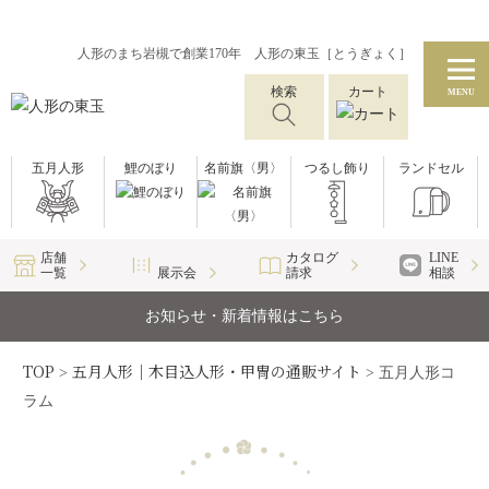
人形のまち岩槻で創業170年 人形の東玉［とうぎょく］
検索
カート
MENU
五月人形
鯉のぼり
名前旗〈男〉
つるし飾り
ランドセル
店舗
カタログ
LINE
一覧
展示会
請求
相談
お知らせ・新着情報はこちら
TOP
五月人形｜木目込人形・甲冑の通販サイト
>
>
五月人形コ
ラム