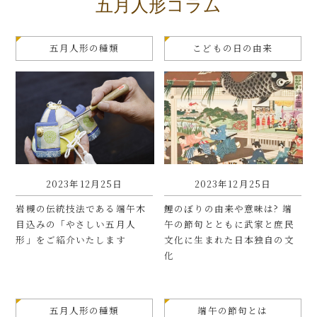
五月人形コラム
五月人形の種類
こどもの日の由来
2023年12月25日
2023年12月25日
岩槻の伝統技法である端午木
鯉のぼりの由来や意味は? 端
目込みの「やさしい五月人
午の節句とともに武家と庶民
形」をご紹介いたします
文化に生まれた日本独自の文
化
五月人形の種類
端午の節句とは