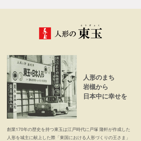
人形のまち
岩槻から
日本中に幸せを
創業170年の歴史を持つ東玉は江戸時代に戸塚 隆軒が作成した
人形を城主に献上した際「東国における人形づくりの王さま」