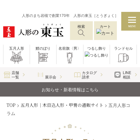
人形のまち岩槻で創業170年 人形の東玉［とうぎょく］
検索
カート
MENU
五月人形
鯉のぼり
名前旗〈男〉
つるし飾り
ランドセル
店舗
カタログ
LINE
一覧
展示会
請求
相談
お知らせ・新着情報はこちら
TOP
>
五月人形｜木目込人形・甲冑の通販サイト
>
五月人形コ
ラム