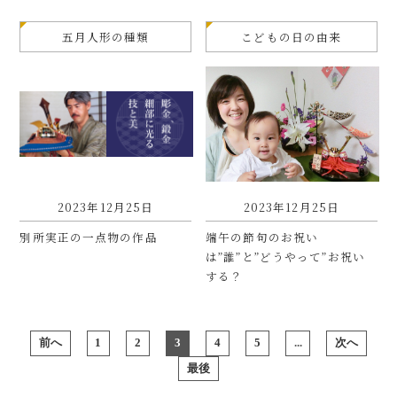
五月人形の種類
こどもの日の由来
2023年12月25日
2023年12月25日
別所実正の一点物の作品
端午の節句のお祝い
は”誰”と”どうやって”お祝い
する？
前へ
1
2
3
4
5
...
次へ
最後