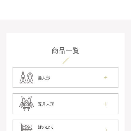
商品一覧
雛人形
五月人形
鯉のぼり