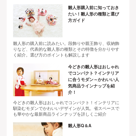
雛人形購入前に知っておき
たい！雛人形の種類と選び
方ガイド
雛人形の購入前に読みたい。段飾りや親王飾り、収納飾
りなど、代表的な雛人形の種類とその特徴を分かりやす
く紹介。選び方のポイントも解説します
今どきの雛人形はおしゃれ
でコンパクト？インテリア
に合うモダン～かわいい人
気商品ラインナップを紹
介！
今どきの雛人形はおしゃれでコンパクト！インテリアに
馴染むモダンでかわいいデザインが人気。省スペースで
も華やかな最新商品ラインナップを詳しくご紹介
雛人形Q＆A