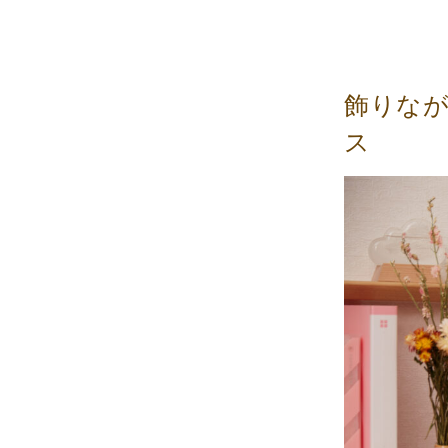
飾りな
ス