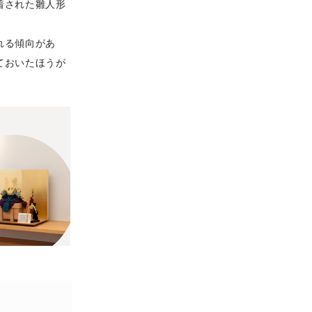
着された雛人形
れる傾向があ
ておいたほうが