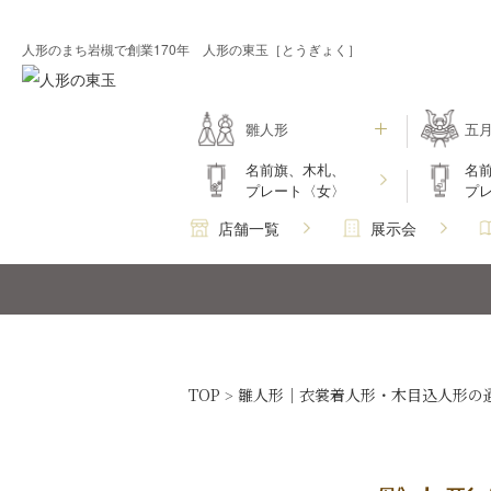
人形のまち岩槻で創業170年 人形の東玉［とうぎょく］
雛人形
五
名前旗、木札、
名
プレート〈女〉
プ
店舗一覧
展示会
TOP
雛人形｜衣裳着人形・木目込人形の
>