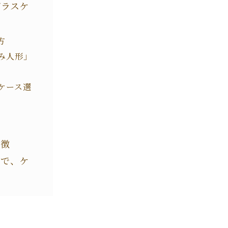
ガラスケ
方
み人形」
ケース選
特徴
まで、ケ