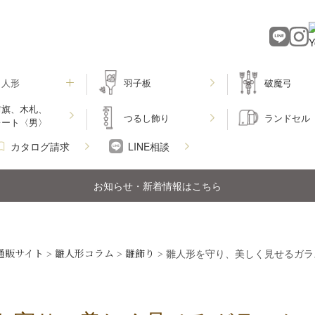
月人形
羽子板
破魔弓
前旗、木札、
つるし飾り
ランドセル
レート〈男〉
カタログ請求
LINE相談
お知らせ・新着情報はこちら
通販サイト
雛人形コラム
雛飾り
>
>
>
雛人形を守り、美しく見せるガラ