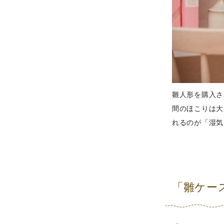
雛人形を購入さ
間のほこりは大
れるのが「湿気
「雛ケー