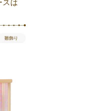
ースは
雛飾り