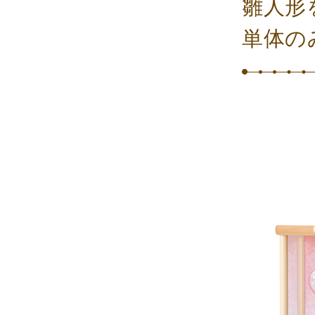
雛人形
単体の