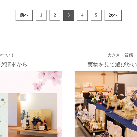
前へ
1
2
3
4
5
次へ
やすい！
大きさ・質感
グ請求から
実物を見て選びたい