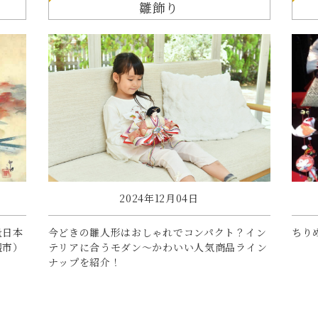
雛飾り
2024年12月04日
量日本
今どきの雛人形はおしゃれでコンパクト？イン
ちり
槻市）
テリアに合うモダン～かわいい人気商品ライン
ナップを紹介！