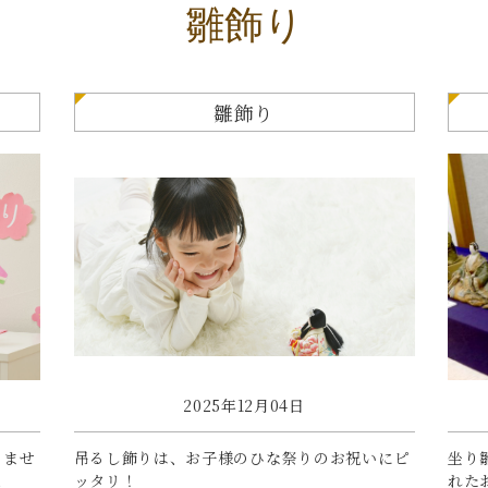
雛飾り
雛飾り
2025年12月04日
りませ
吊るし飾りは、お子様のひな祭りのお祝いにピ
坐り
と
ッタリ！
れた