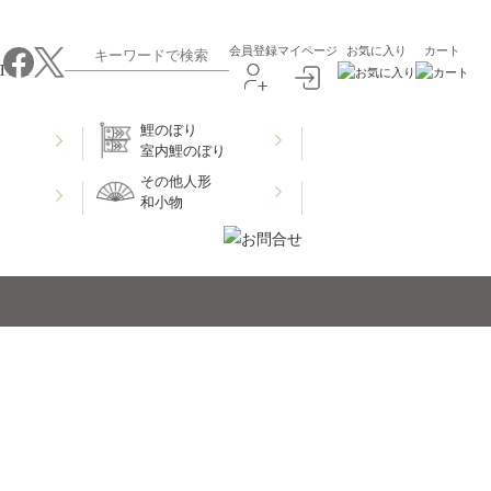
会員登録
マイページ
お気に入り
カート
鯉のぼり
室内鯉のぼり
その他人形
和小物