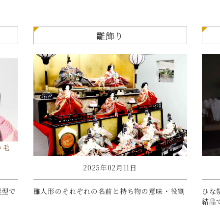
雛飾り
2025年02月11日
髪型で
雛人形のそれぞれの名前と持ち物の意味・役割
ひな
結晶