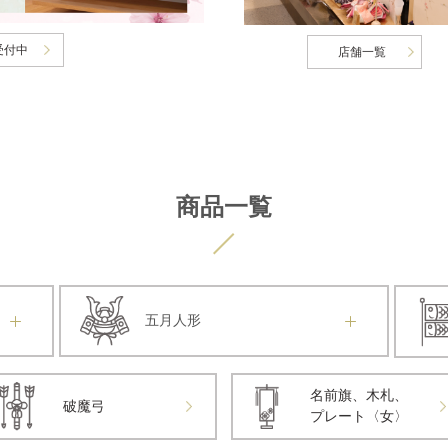
受付中
店舗一覧
商品一覧
五月人形
名前旗、木札、
破魔弓
プレート〈女〉