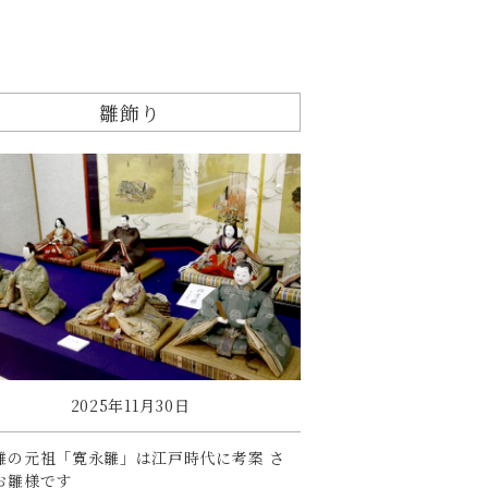
雛飾り
2025年11月30日
雛の元祖「寛永雛」は江戸時代に考案 さ
お雛様です