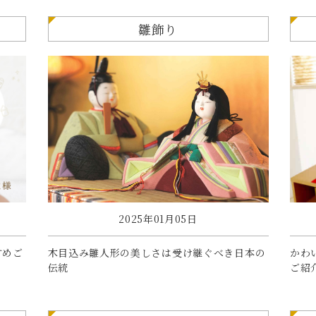
雛飾り
2025年01月05日
すめご
木目込み雛人形の美しさは受け継ぐべき日本の
かわ
伝統
ご紹