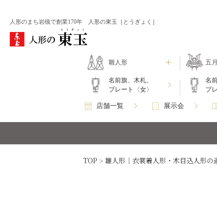
人形のまち岩槻で創業170年 人形の東玉［とうぎょく］
雛人形
五
名前旗、木札、
名
プレート〈女〉
プ
店舗一覧
展示会
TOP
雛人形｜衣裳着人形・木目込人形の
>