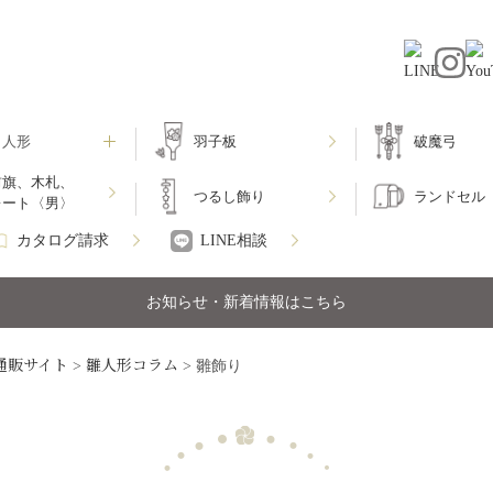
月人形
羽子板
破魔弓
前旗、木札、
つるし飾り
ランドセル
レート〈男〉
カタログ請求
LINE相談
お知らせ・新着情報はこちら
通販サイト
雛人形コラム
>
>
雛飾り