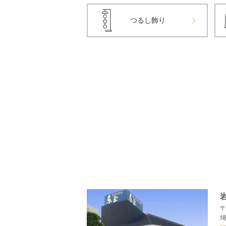
つるし飾り
〒
埼