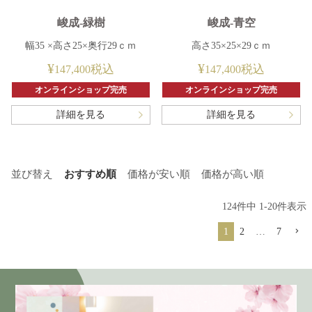
峻成-緑樹
峻成-青空
幅35 ×高さ25×奥行29ｃｍ
高さ35×25×29ｃｍ
¥
¥
税込
税込
147,400
147,400
オンラインショップ完売
オンラインショップ完売
詳細を見る
詳細を見る
並び替え
おすすめ順
価格が安い順
価格が高い順
124
件中
1
-
20
件表示
1
2
…
7