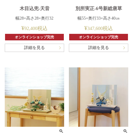
木目込兜-天音
別所実正-6号新総唐草
幅28×高さ28×奥行32
幅55×奥行33×高さ40㎝
¥
¥
税込
税込
92,400
347,600
オンラインショップ完売
オンラインショップ完売
詳細を見る
詳細を見る