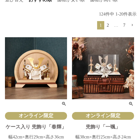
124
件中
1
-
20
件表示
1
2
…
7
オンライン限定
オンライン限定
ケース入り 兜飾り「春輝」
兜飾り「一颯」
幅42cm×奥行29cm×高さ36cm
幅38cm×奥行25cm×高さ24cm