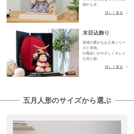
掛からず。
詳しく見る
木目込飾り
表情の豊かなお人形シリー
ズと布地。
の風合いがやさしくキレイ
な兜と鎧。
詳しく見る
五月人形のサイズから選ぶ