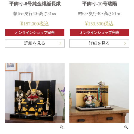
平飾り-8号純金緋縅長鍬
平飾り-10号瑞陽
幅65×奥行40×高さ51㎝
幅65×奥行40×高さ51㎝
¥
¥
税込
税込
187,000
159,500
オンラインショップ完売
オンラインショップ完売
詳細を見る
詳細を見る