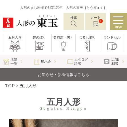
人形のまち岩槻で創業170年 人形の東玉［とうぎょく］
検索
カート
0
MENU
五月人形
鯉のぼり
名前旗〈男〉
つるし飾り
ランドセル
店舗
カタログ
LINE
展示会
一覧
請求
相談
お知らせ・新着情報はこちら
TOP
五月人形
五月人形
Gogatsu Ningyo