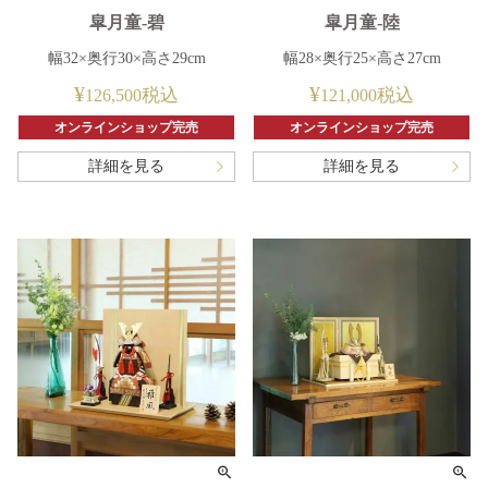
皐月童-碧
皐月童-陸
幅32×奥行30×高さ29cm
幅28×奥行25×高さ27cm
¥
¥
税込
税込
126,500
121,000
オンラインショップ完売
オンラインショップ完売
詳細を見る
詳細を見る