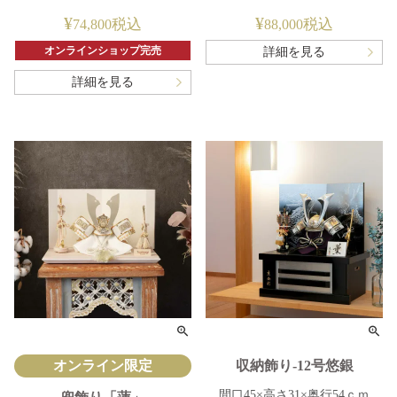
¥
¥
税込
税込
74,800
88,000
オンラインショップ完売
詳細を見る
詳細を見る
オンライン限定
収納飾り-12号悠銀
間口45×高さ31×奥行54ｃｍ