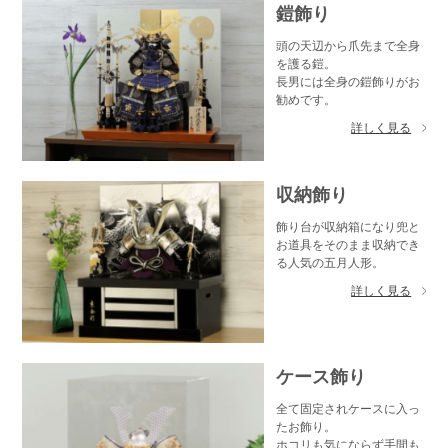
鎧飾り
頭の天辺から爪先まで全身
を護る鎧。
長男には全身の鎧飾りがお
勧めです。
詳しく見る
収納飾り
飾り台が収納箱になり兜と
お道具を
そのまま収納でき
る人気の五月人形。
詳しく見る
ケース飾り
全て固定されケースに入っ
たお飾り。
ホコリも気にならず手間も