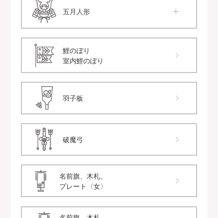
五月人形
鯉のぼり
室内鯉のぼり
羽子板
破魔弓
名前旗、木札、
プレート〈女〉
名前旗、木札、