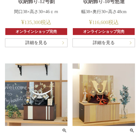
収納飾り-12号劉
収納飾り-10号悠達
間口38×高さ30×46ｃｍ
幅38×奥行30×高さ48cm
¥
¥
税込
税込
135,300
116,600
オンラインショップ完売
オンラインショップ完売
詳細を見る
詳細を見る