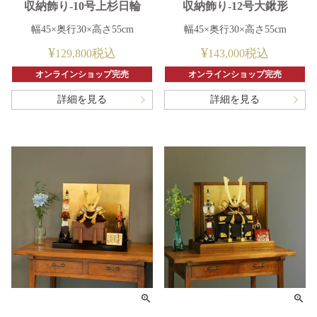
収納飾り-10号上杉日輪
収納飾り-12号大鍬形
幅45×奥行30×高さ55cm
幅45×奥行30×高さ55cm
¥
¥
税込
税込
129,800
143,000
オンラインショップ完売
オンラインショップ完売
詳細を見る
詳細を見る