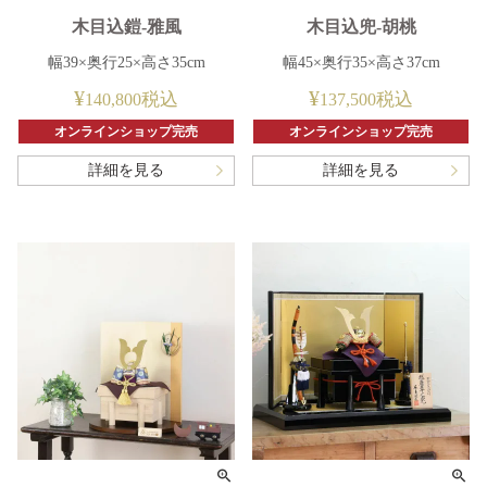
木目込鎧-雅風
木目込兜-胡桃
幅39×奥行25×高さ35cm
幅45×奥行35×高さ37cm
¥
¥
税込
税込
140,800
137,500
オンラインショップ完売
オンラインショップ完売
詳細を見る
詳細を見る