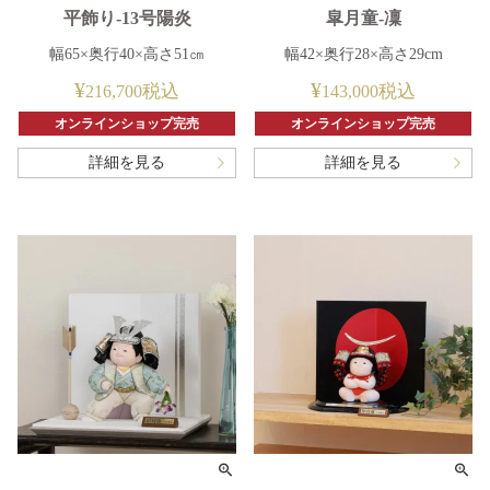
平飾り-13号陽炎
皐月童-凜
幅65×奥行40×高さ51㎝
幅42×奥行28×高さ29cm
¥
¥
税込
税込
216,700
143,000
オンラインショップ完売
オンラインショップ完売
詳細を見る
詳細を見る