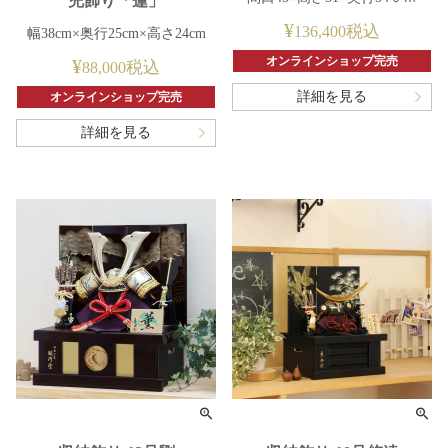
兜飾り「蓮」
¥
税込
136,400
幅38cm×奥行25cm×高さ24cm
オンラインショップ完売
¥
税込
88,000
詳細を見る
オンラインショップ完売
詳細を見る